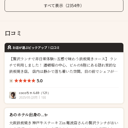
すべて表示（2354件）
口コミ
お店が選ぶピックアップ！口コミ
【贅沢ランチで非日常体験✨五感で味わう鉄板焼きコース】 ラン
チで利用しました！ 道頓堀の中心、ビルの8階にある隠れ家的な
鉄板焼き店。 店内は静かで落ち着いた空間。目の前でシェフが丁
寧に焼き上げてくれるカウンター席で、ライブ感も楽しめました
5.0
いただいたのは「和生鉄板ステーキ＆ハンバーグランチ
（¥6,600）」というコース。 ◆鉄板シーフードサラダ まずこの
cocoちゃん69
（121）
前菜が感動レベル。 鉄...
2025/05 訪問
1回
あのホテル出身の...✨
大阪鉄板焼き 神戸牛ステーキ Zin 難波店さんの贅沢ランチがおい