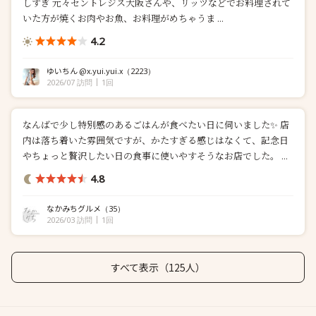
しすぎ 元々セントレジス大阪さんや、リッツなどでお料理されて
いた方が焼くお肉やお魚、お料理がめちゃうま ...
4.2
ゆいちん @x.yui.yui.x
（2223）
2026/07 訪問
1回
なんばで少し特別感のあるごはんが食べたい日に伺いました✨ 店
内は落ち着いた雰囲気ですが、かたすぎる感じはなくて、記念日
やちょっと贅沢したい日の食事に使いやすそうなお店でした。 ...
4.8
なかみちグルメ
（35）
2026/03 訪問
1回
すべて表示（125人）