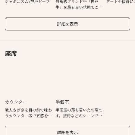
夜景が見える人気のカウンター席で
ジャポニズムx神戸ビーフ
最高級ブランド牛「神戸
デートや接待に
牛」を最も良い状態でご提
至極の時間をお過ごしください。
供
《難波駅から徒歩5
詳細を表示
座席
カウンター
半個室
職人さばきを目の前で味わ
半個室の落ち着いたお席で
うカウンター席で五感を刺
す。接待などのシーンでご
激する至福の時間
利用いただけます。
詳細を表示