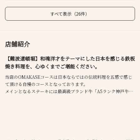
すべて表示（26件）
店舗紹介
【難波道頓堀】和魂洋才をテーマにした日本を感じる鉄板
焼き料理を、心ゆくまでご堪能ください。
当店のOMAKASEコースは日本ならではの伝統料理を五感で感じ
て頂ける自慢のコースとなっております。
メインとなるステーキには最高級ブランド牛「A5ランク神戸牛」
を使用。
そのほかに日本が誇る《A5ランク和牛》もカジュアルな価格でお
楽しみいただけます♪
Made in Japanにこだわった厳選食材を
存分にお愉しみください。