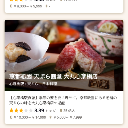
￥8,000～￥9,999
-
京都祇園 天ぷら圓堂 大丸心斎橋店
心斎橋駅 / 天ぷら、日本料理
【心斎橋駅直結】季節の贅を衣に着せて。京都祇園にある老舗の
天ぷらの味を大丸心斎橋店で堪能
3.39
人
3548
（
人）
138
￥10,000～￥14,999
￥6,000～￥7,999