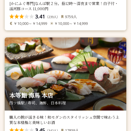
[かにふぐ専門]なんば駅２分。昼12時～深夜まで営業！白子付・
活河豚コース 11,000円
3.41
人
9759
（
人）
239
￥10,000～￥14,999
￥10,000～￥14,999
本等鮨 海馬 本店
四ツ橋駅 / 寿司、海鮮、日本料理
職人の腕が活きる味！和モダンのスタイリッシュ空間で味わう上
質な本格鮨と美味しいお酒
3.45
人
17839
（
人）
342