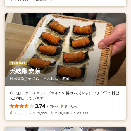
天麩羅 安藤
日本橋駅 / 天ぷら、日本料理、海鮮
唯一無二のEXVオリーブオイルで揚げる天ぷらにいま全国の料理
人が注目しています
3.74
人
9110
（
人）
179
￥20,000～￥29,999
￥20,000～￥29,999