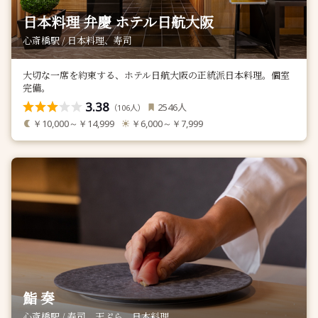
日本料理 弁慶 ホテル日航大阪
心斎橋駅 / 日本料理、寿司
大切な一席を約束する、ホテル日航大阪の正統派日本料理。個室
完備。
3.38
人
2546
（
人）
106
￥10,000～￥14,999
￥6,000～￥7,999
鮨 奏
心斎橋駅 / 寿司、天ぷら、日本料理