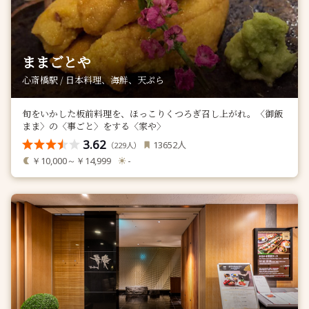
ままごとや
心斎橋駅 / 日本料理、海鮮、天ぷら
旬をいかした板前料理を、ほっこりくつろぎ召し上がれ。〈御飯
まま〉の〈事ごと〉をする〈家や〉
3.62
人
13652
（
人）
229
￥10,000～￥14,999
-