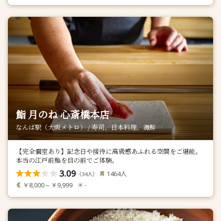
鮨 月のね 心斎橋本店
なんば駅（大阪メトロ） / 寿司、日本料理、海鮮
【完全個室あり】記念日や接待に高級感あふれる空間をご堪能。
本当の江戸前鮨を目の前でご体験。
3.09
人
1464
（
人）
34
￥8,000～￥9,999
-