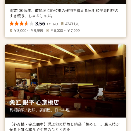
創業100余年。道頓堀に純和風の建物を構える黒毛和牛専門店の
すき焼き、しゃぶしゃぶ。
3.56
人
42431
（
人）
713
￥8,000～￥9,999
￥6,000～￥7,999
魚匠 銀平 心斎橋店
長堀橋駅 / 海鮮、居酒屋、日本料理
【心斎橋・完全個室】選ぶ旬の鮮魚と絶品「鯛めし」。職人技が
光る上質な和食で至福のひとときを