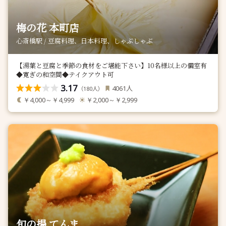
梅の花 本町店
心斎橋駅 / 豆腐料理、日本料理、しゃぶしゃぶ
【湯葉と豆腐と季節の食材をご堪能下さい】10名様以上の個室有
◆寛ぎの和空間◆テイクアウト可
3.17
人
4061
（
人）
180
￥4,000～￥4,999
￥2,000～￥2,999
旬の揚 てんま