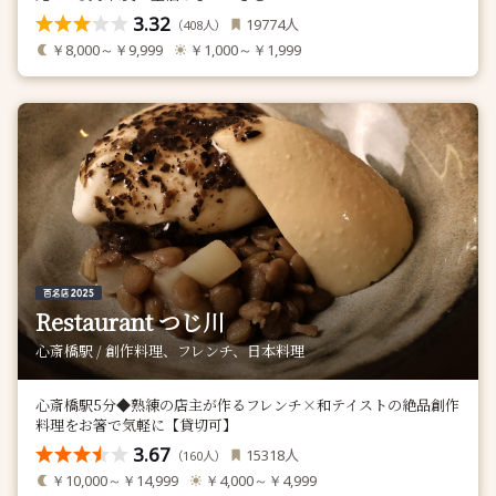
3.32
人
19774
（
人）
408
￥8,000～￥9,999
￥1,000～￥1,999
Restaurant つじ川
心斎橋駅 / 創作料理、フレンチ、日本料理
心斎橋駅5分◆熟練の店主が作るフレンチ×和テイストの絶品創作
料理をお箸で気軽に【貸切可】
3.67
人
15318
（
人）
160
￥10,000～￥14,999
￥4,000～￥4,999