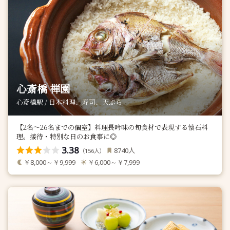
心斎橋 禅園
心斎橋駅 / 日本料理、寿司、天ぷら
【2名～26名までの個室】料理長吟味の旬食材で表現する懐石料
理。接待・特別な日のお食事に◎
3.38
人
8740
（
人）
156
￥8,000～￥9,999
￥6,000～￥7,999