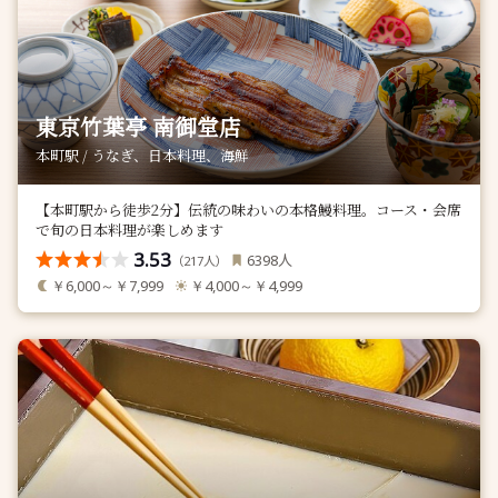
東京竹葉亭 南御堂店
本町駅 / うなぎ、日本料理、海鮮
【本町駅から徒歩2分】伝統の味わいの本格鰻料理。コース・会席
で旬の日本料理が楽しめます
3.53
人
6398
（
人）
217
￥6,000～￥7,999
￥4,000～￥4,999