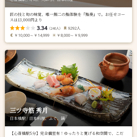
匠の技と旬の味覚、唯一無二の鮨体験を『鮨奏』で。お任せコー
スは13,000円より
3.34
人
9292
（
人）
240
￥10,000～￥14,999
￥8,000～￥9,999
三ツ寺筋 秀月
日本橋駅 / 日本料理、ふぐ、鍋
【心斎橋駅5分】完全個室有！ゆったりと寛げる和空間で、こだ