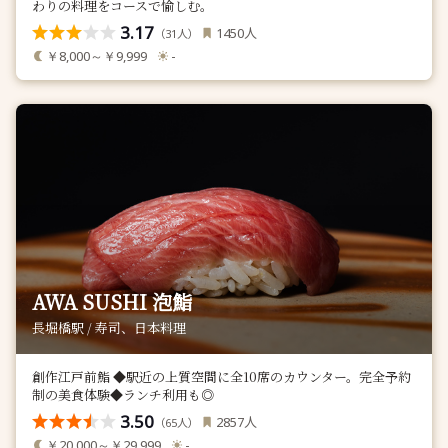
わりの料理をコースで愉しむ。
3.17
人
1450
（
人）
31
￥8,000～￥9,999
-
AWA SUSHI 泡鮨
長堀橋駅 / 寿司、日本料理
創作江戸前鮨 ◆駅近の上質空間に全10席のカウンター。完全予約
制の美食体験◆ランチ利用も◎
3.50
人
2857
（
人）
65
￥20,000～￥29,999
-