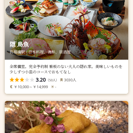
隠 鳥魚
長堀橋駅 / 日本料理、海鮮、居酒屋
全席個室。完全予約制 看板のない大人の隠れ家。美味しいものを
少しずつ小皿のコースでおもてなし
3.20
人
3030
（
人）
50
￥10,000～￥14,999
-