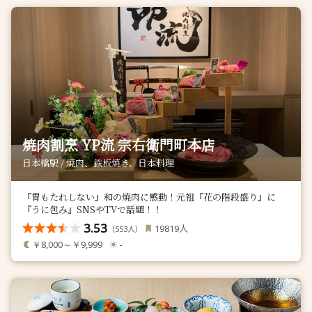
焼肉割烹 YP流 宗右衛門町本店
日本橋駅 / 焼肉、鉄板焼き、日本料理
『胃もたれしない』和の焼肉に感動！元祖『花の階段盛り』に
『うに包み』SNSやTVで話題！！
3.53
人
19819
（
人）
553
￥8,000～￥9,999
-