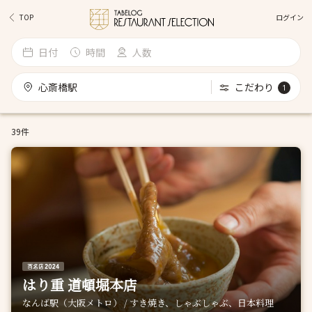
ログイン
TOP
日付
時間
人数
心斎橋駅
こだわり
1
39件
はり重 道頓堀本店
なんば駅（大阪メトロ） / すき焼き、しゃぶしゃぶ、日本料理