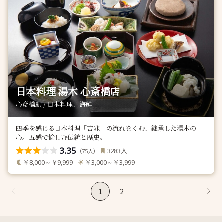
日本料理 湯木 心斎橋店
心斎橋駅 / 日本料理、海鮮
四季を感じる日本料理「吉兆」の流れをくむ、継承した湯木の
心。五感で愉しむ伝統と歴史。
3.35
人
3283
（
人）
75
￥8,000～￥9,999
￥3,000～￥3,999
1
2