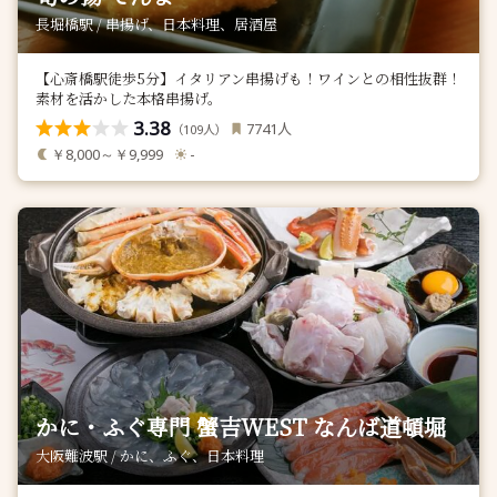
長堀橋駅 / 串揚げ、日本料理、居酒屋
【心斎橋駅徒歩5分】イタリアン串揚げも！ワインとの相性抜群！
素材を活かした本格串揚げ。
3.38
人
7741
（
人）
109
￥8,000～￥9,999
-
かに・ふぐ専門 蟹吉WEST なんば道頓堀
大阪難波駅 / かに、ふぐ、日本料理