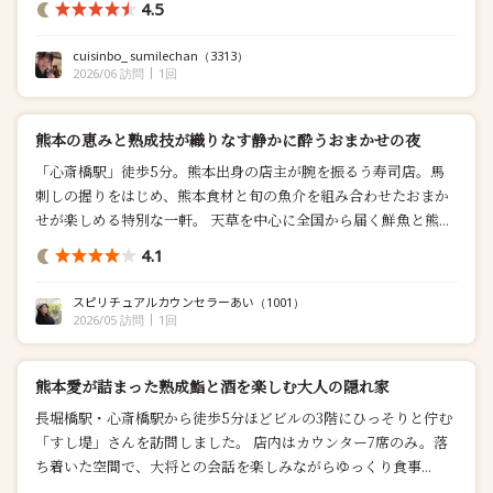
4.5
cuisinbo_ sumilechan
（3313）
2026/06 訪問
1回
熊本の恵みと熟成技が織りなす静かに酔うおまかせの夜
「心斎橋駅」徒歩5分。熊本出身の店主が腕を振るう寿司店。馬
刺しの握りをはじめ、熊本食材と旬の魚介を組み合わせたおまか
せが楽しめる特別な一軒。 天草を中心に全国から届く鮮魚と熊...
4.1
スピリチュアルカウンセラーあい
（1001）
2026/05 訪問
1回
熊本愛が詰まった熟成鮨と酒を楽しむ大人の隠れ家
長堀橋駅・心斎橋駅から徒歩5分ほどビルの3階にひっそりと佇む
「すし堤」さんを訪問しました。 店内はカウンター7席のみ。落
ち着いた空間で、大将との会話を楽しみながらゆっくり食事...