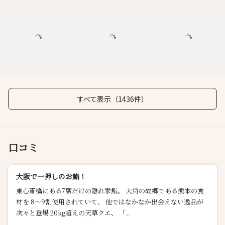
すべて表示（1436件）
口コミ
大阪で一押しのお鮨！
東心斎橋にある7席だけの隠れ家鮨。 大将の故郷である熊本の食
材を 8〜9割使用されていて、 他ではなかなか出会えない逸品が
次々と登場 20kg超えの天草クエ、 「...