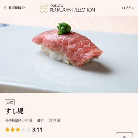
ログイン
長堀橋駅グルメ
公式
すし堤
長堀橋駅 / 寿司、海鮮、居酒屋
3.11