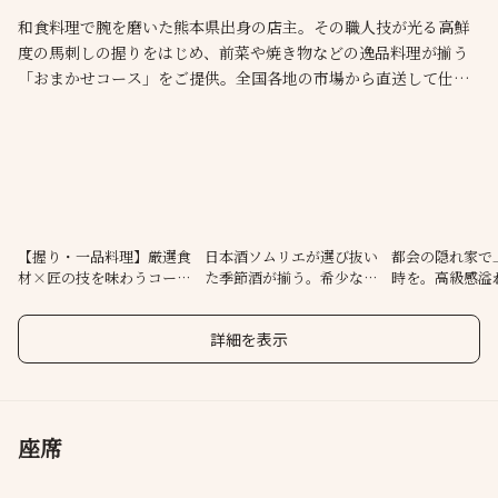
和食料理で腕を磨いた熊本県出身の店主。その職人技が光る高鮮
度の馬刺しの握りをはじめ、前菜や焼き物などの逸品料理が揃う
「おまかせコース」をご提供。全国各地の市場から直送して仕入
れる食材をふんだんに使用した、四季を感じるこだわりの料理や
お寿司をご堪能ください。酒ディプロマ厳選、季節の銘柄を取り
揃えた日本酒とともにどうぞ。土壁やトーンを落とした照明など
高級感溢れる店内は、記念日など特別な一日を彩ります。
【握り・一品料理】厳選食
日本酒ソムリエが選び抜い
都会の隠れ家で
材×匠の技を味わうコース
た季節酒が揃う。希少な銘
時を。高級感溢
料理をご用意
柄も有
いた店内
詳細を表示
座席