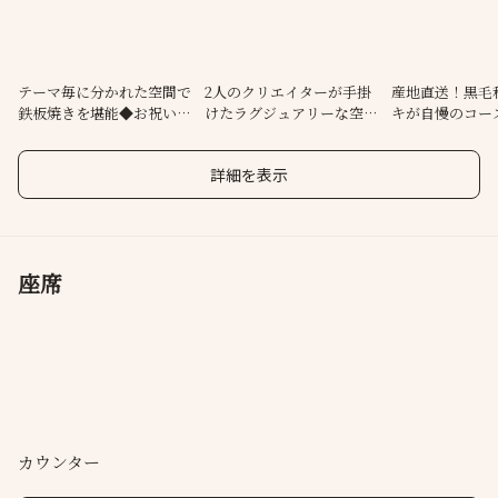
お祝いや接待・観光など幅広いシーンに対応可能です。
店内はクリエイターが手掛けた非日常感溢れる空間が魅力。
テーマ毎に分かれた空間で
2人のクリエイターが手掛
産地直送！黒毛
鉄板焼きを堪能◆お祝いや
けたラグジュアリーな空間
キが自慢のコー
観光にも最適
でお食事を。
詳細を表示
座席
カウンター