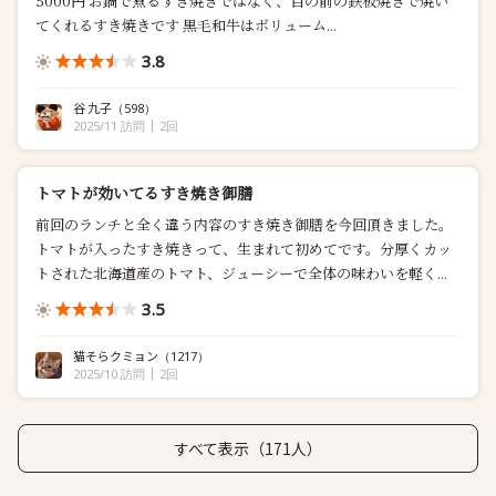
5000円 お鍋で煮るすき焼きではなく、目の前の鉄板焼きで焼い
てくれるすき焼きです 黒毛和牛はボリューム...
3.8
谷 九子
（598）
2025/11 訪問
2回
トマトが効いてるすき焼き御膳
前回のランチと全く違う内容のすき焼き御膳を今回頂きました。
トマトが入ったすき焼きって、生まれて初めてです。分厚くカッ
トされた北海道産のトマト、ジューシーで全体の味わいを軽く...
3.5
猫そらクミョン
（1217）
2025/10 訪問
2回
すべて表示（171人）