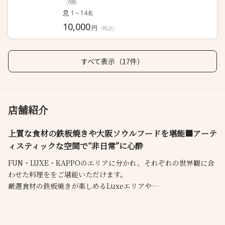
7品
1～14名
10,000
円
（税込）
すべて表示（17件）
店舗紹介
上質な食材の鉄板焼きや大阪ソウルフードを堪能■アーテ
ィスティックな空間で“非日常”に心酔
FUN・LUXE・KAPPOのエリアに分かれ、それぞれの世界観に合
わせた料理ををご堪能いただけます。
厳選食材の鉄板焼きが楽しめるLuxeエリアや
大阪ソウルフードをご提供しているFunエリアもおすすめです。
ランチ・ディナー共に黒毛和牛や旬野菜・海鮮を愉しめるコース
が自慢。