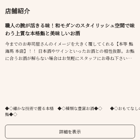
店舗紹介
職人の腕が活きる味！和モダンのスタイリッシュ空間で味
わう上質な本格鮨と美味しいお酒
今までのお寿司屋さんのイメージを大きく覆してくれる【本等 鮨
海馬 本店】！！ 日本酒やワインといったお酒との相性抜群。お鮨
に合うお酒が解らない場合はお気軽にスタッフにお尋ね下さいね
♪当店は新鮮さはもちろんのこと、天然物中心に厳選した素材を
召し上がって頂けます。和モダンな店内で厳選されたネタ、職人
の技でうまい鮨が楽しめます。デート、記念日といった特別な日
のお食事にも是非ご利用ください。
◆◇確かな技術で握る本格
◆◇種類な豊富お酒◆◇
◆◇おもてなし
鮨◆◇
詳細を表示