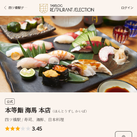
ログイン
四ツ橋駅グルメ
公式
本等鮨 海馬 本店
（ほんとうずし かいば）
四ツ橋駅 / 寿司、海鮮、日本料理
3.45