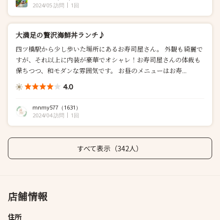
2024/05 訪問
1回
大満足の贅沢海鮮丼ランチ♪
四ツ橋駅から少し歩いた場所にあるお寿司屋さん。 外観も綺麗で
すが、それ以上に内装が豪華でオシャレ！お寿司屋さんの体裁も
保ちつつ、和モダンな雰囲気です。 お昼のメニューはお寿...
4.0
mnmy577
（1631）
2024/04 訪問
1回
すべて表示（342人）
店舗情報
住所