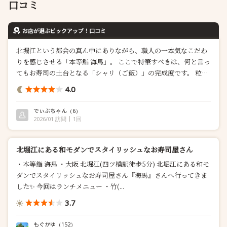
口コミ
お店が選ぶピックアップ！口コミ
北堀江という都会の真ん中にありながら、職人の一本気なこだわ
りを感じさせる「本等鮨 海馬」。 ここで特筆すべきは、何と言っ
てもお寿司の土台となる「シャリ（ご飯）」の完成度です。 粒立
ちと解け具合が絶妙な「シャリ」の魅力 ここのシャリは、一粒一
4.0
粒の輪郭がはっきりとしていて、口に運んだ瞬間に「ハラリ」と
ほどける完璧な握り加減。お米の炊き加減が絶妙で、噛むほどに
でぃぶちゃん
（6）
優しい酢の香りと、お米本来の自然な甘み...
2026/01 訪問
1回
北堀江にある和モダンでスタイリッシュなお寿司屋さん
・本等鮨 海馬 ・大阪 北堀江(四ツ橋駅徒歩5分) 北堀江にある和モ
ダンでスタイリッシュなお寿司屋さん『海馬』さんへ行ってきま
した✨️ 今回はランチメニュー ・竹(...
3.7
もぐかゆ
（152）