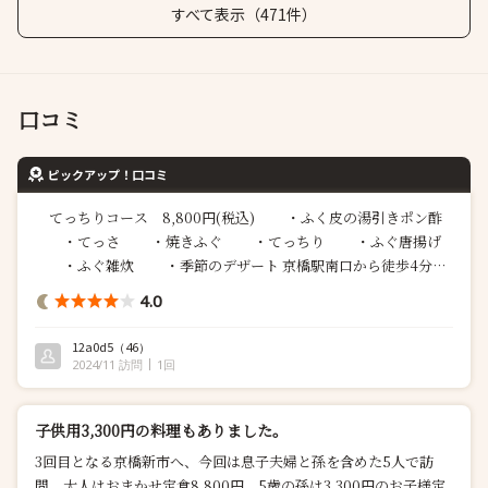
すべて表示（471件）
口コミ
ピックアップ！口コミ
てっちりコース 8,800円(税込) ・ふく皮の湯引きポン酢
・てっさ ・焼きふぐ ・てっちり ・ふぐ唐揚げ
・ふぐ雑炊 ・季節のデザート 京橋駅南口から徒歩4分の
ところにある新市さんに行ってきました！ 店外、店内いい雰囲気
4.0
でカウンター席、1階...
12a0d5
（46）
2024/11 訪問
1回
子供用3,300円の料理もありました。
3回目となる京橋新市へ、今回は息子夫婦と孫を含めた5人で訪
問。大人はおまかせ定食8,800円、5歳の孫は3,300円のお子様定