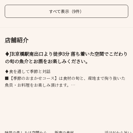
すべて表示（9件）
店舗紹介
♦JR京橋駅南出口より徒歩3分 落ち着いた空間でこだわり
の旬の魚介とお酒をお楽しみください。
♦食を通して季節と対話
■【季節のおまかせコース】は食材の旬と、産地まで拘り抜いた
魚貝・お料理をお楽しみ頂けます。
当店こだわりの地酒もお楽しみください。旬の味覚【厳選国産は
もフルコース】【活けだから旨い！すっぽんフルコース】をご用
意。【プライート空間でお寛ぎ頂ける！1階･2階大・小全席テーブ
ル個室】夏の会食・歓送迎会・・接待など色んなシーンの会食で
ご利用ください。
味覚の楽しみは空間から
新市の食材
活けだから旨い