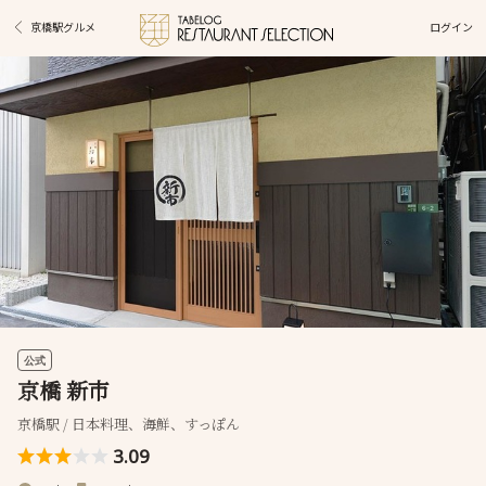
ログイン
京橋駅グルメ
公式
京橋 新市
京橋駅 / 日本料理、海鮮、すっぽん
3.09