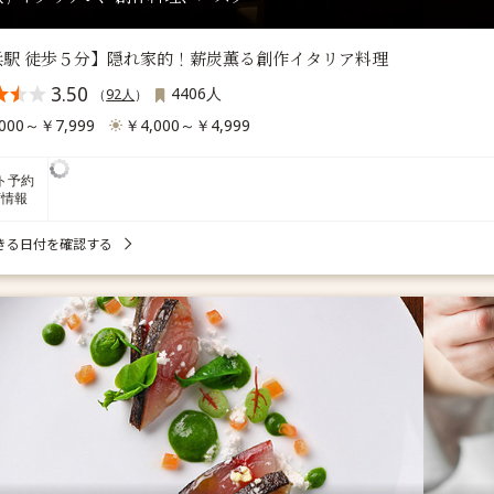
浜駅 徒歩５分】隠れ家的！薪炭薫る創作イタリア料理
3.50
4406人
（
92人
）
000～￥7,999
￥4,000～￥4,999
ト予約
席情報
きる日付を確認する