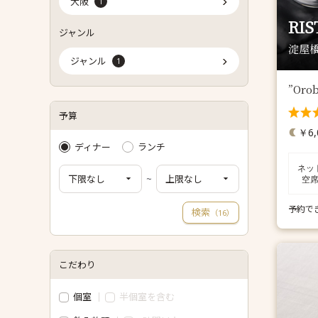
大阪
1
RIS
ジャンル
淀屋橋
ジャンル
1
”Or
予算
￥6,
ディナー
ランチ
ネッ
~
空
予約で
検索
（
）
16
こだわり
個室
半個室を含む