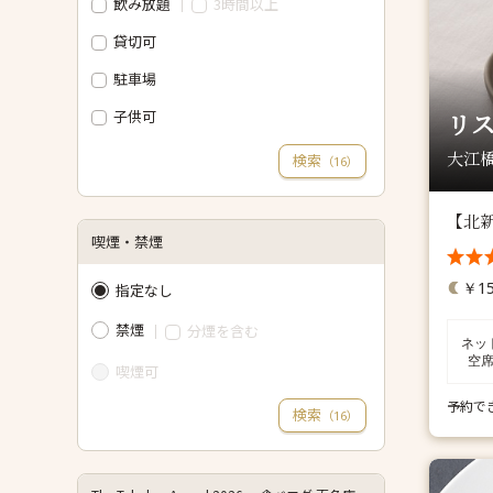
飲み放題
3時間以上
貸切可
駐車場
子供可
リス
大江橋
検索
（
）
16
【北
喫煙・禁煙
￥15
指定なし
禁煙
分煙を含む
ネッ
空
喫煙可
予約で
検索
（
）
16