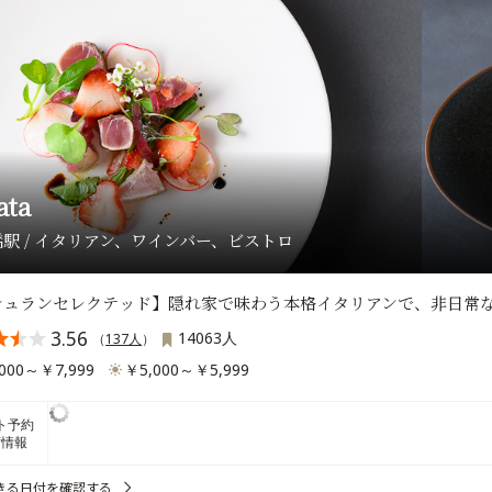
ata
駅 / イタリアン、ワインバー、ビストロ
シュランセレクテッド】隠れ家で味わう本格イタリアンで、非日常
3.56
14063人
（
137人
）
000～￥7,999
￥5,000～￥5,999
ト予約
席情報
きる日付を確認する