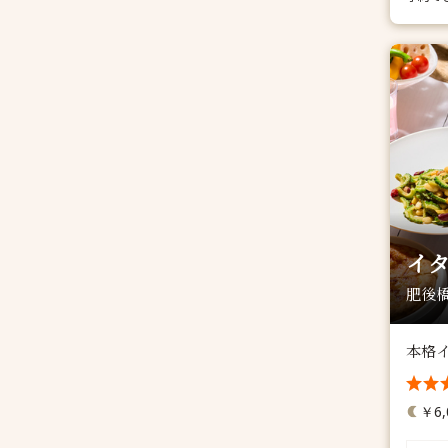
イタ
肥後橋
本格
￥6,