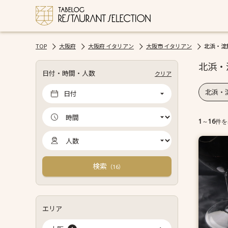
TOP
大阪府
大阪府 イタリアン
大阪市 イタリアン
北浜・淀
北浜・
日付・時間・人数
クリア
北浜・
日付
1
～
16
件を
検索
（
）
16
エリア