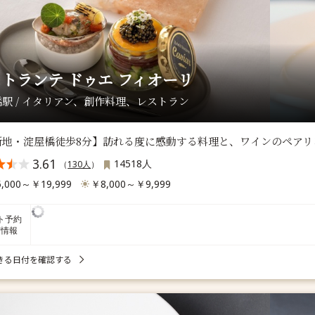
トランテ ドゥエ フィオーリ
駅 / イタリアン、創作料理、レストラン
新地・淀屋橋徒歩8分】訪れる度に感動する料理と、ワインのペアリ
3.61
14518人
（
130人
）
,000～￥19,999
￥8,000～￥9,999
ト予約
席情報
きる日付を確認する