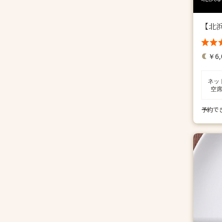
【北
￥6,
ネッ
空
予約で