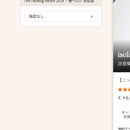
The Tabelog Award 2026 ・食べログ 百名店
指定なし
isol
淀屋橋
【ミ
￥6,
ネッ
空
予約で