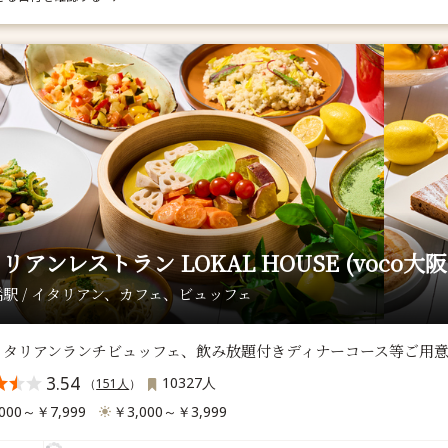
リアンレストラン LOKAL HOUSE (voco大阪
駅 / イタリアン、カフェ、ビュッフェ
イタリアンランチビュッフェ、飲み放題付きディナーコース等ご用
3.54
10327人
（
151人
）
000～￥7,999
￥3,000～￥3,999