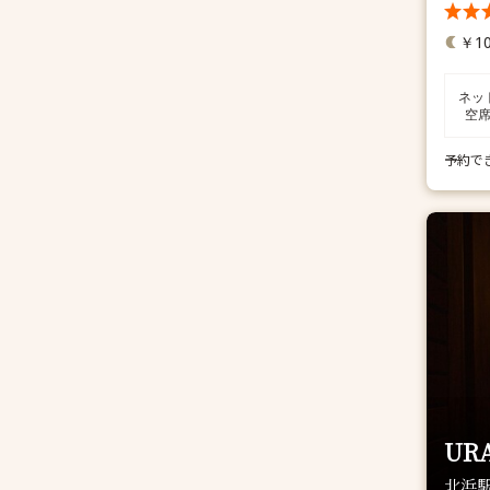
￥10
ネッ
空
予約で
UR
北浜駅