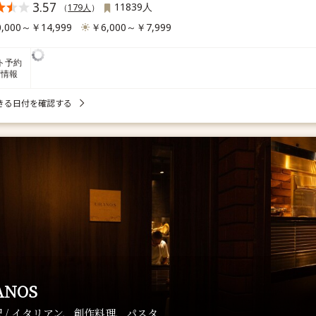
3.57
11839人
（
179人
）
,000～￥14,999
￥6,000～￥7,999
ト予約
席情報
きる日付を確認する
ANOS
 / イタリアン、創作料理、パスタ