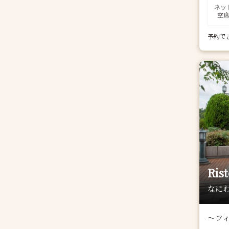
ネッ
空
予約で
Ris
なにわ
～フ