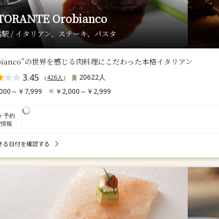
TORANTE Orobianco
駅 / イタリアン、ステーキ、パスタ
obianco”の世界を感じる肉料理にこだわった本格イタリアン
3.45
20622人
（
426人
）
000～￥7,999
￥2,000～￥2,999
ト予約
席情報
きる日付を確認する