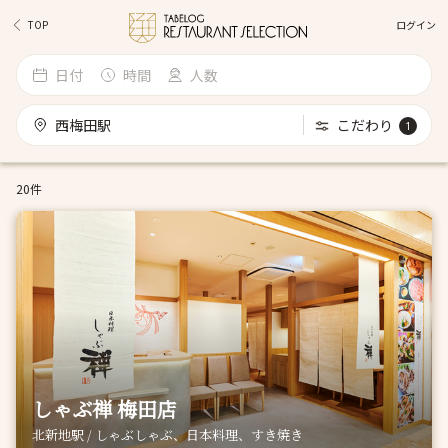
ログイン
TOP
日付
時間
人数
西梅田駅
こだわり
1
20件
しゃぶ禅 梅田店
北新地駅 / しゃぶしゃぶ、日本料理、すき焼き