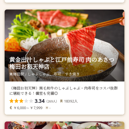
黄金出汁しゃぶと江戸前寿司 肉のあさつ
梅田お初天神店
東梅田駅 / しゃぶしゃぶ、寿司、すき焼き
《梅田お初天神》黒毛和牛のしゃぶしゃぶ・肉寿司をコスパ抜群
に堪能できる！個室も完備◎
3.34
人
18392
（
人）
269
￥6,000～￥7,999
-