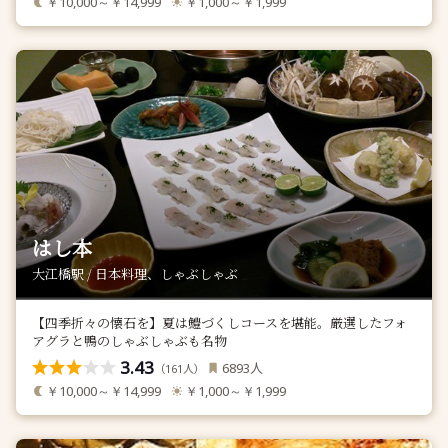
￥10,000～￥14,999
￥1,000～￥1,999
はし本
大江橋駅 / 日本料理、しゃぶしゃぶ
【四季折々の懐石を】夏は鱧づくしコースを堪能。厳選したフォ
アグラと鴨のしゃぶしゃぶも名物
3.43
人
6893
（
人）
161
￥10,000～￥14,999
￥1,000～￥1,999