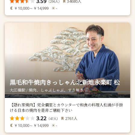
3.59
人
34680
（
人）
296
￥10,000～￥14,999
-
黒毛和牛焼肉きっしゃん北新地永楽町 松
大江橋駅 / 焼肉、しゃぶしゃぶ、すき焼き
【隠れ家焼肉】完全個室とカウンターで和食の料理人松浦が手掛
ける日本の焼肉を是非ご堪能下さい
3.22
人
2761
（
人）
47
￥10,000～￥14,999
-