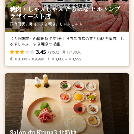
焼肉・しゃぶしゃぶ たちばな ヒルトンプ
ラザイースト店
西梅田駅 / 焼肉、すき焼き、しゃぶしゃぶ
【大阪駅前・西梅田駅徒歩1分】食肉卸直営の質と価格を焼肉、し
ゃぶしゃぶ、すき焼きで堪能！
3.45
人
17130
（
人）
275
￥8,000～￥9,999
￥1,000～￥1,999
Salon du Kuma3 北新地