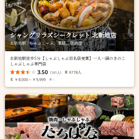
シャングリラズシークレット 北新地店
北新地駅 / しゃぶしゃぶ、薬膳、居酒屋
北新地駅徒歩5分【しゃぶしゃぶ百名店受賞】一人一鍋のきのこ
しゃぶしゃぶ専門店
3.50
人
9778
（
人）
161
￥8,000～￥9,999
-