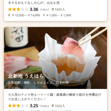
きするおもてなしの心が、みなも流
3.36
人
5935
（
人）
105
￥10,000～￥14,999
￥1,000～￥1,999
北新地 うえはら
北新地駅 / 海鮮、しゃぶしゃぶ、日本料理
大人気のクジラ特上ハリハリ鍋！最高級の鯨希少部位を特撰出汁
でお召し上がりください！
3.25
人
5922
（
人）
104