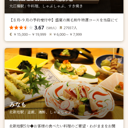
大江橋駅 / 牛料理、しゃぶしゃぶ、すき焼き
【８月•９月の予約受付中】盛夏の黒毛和牛特選コースを当店にて
3.67
人
27937
（
人）
589
￥15,000～￥19,999
￥6,000～￥7,999
みなも
北新地駅 / 釜飯、海鮮、しゃぶしゃぶ
北新地駅5分◆お客様の食べたい料理のご要望・わがままをお聞