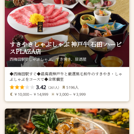
すきやきしゃぶしゃぶ 神戸牛 石田 ハービ
スPLAZA店
西梅田駅 / しゃぶしゃぶ、すき焼き、居酒屋
◆西梅田駅すぐ◆最高級神戸牛と厳選黒毛和牛のすきやき・しゃ
ぶしゃぶをコースで◆全席個室
3.42
人
5196
（
人）
261
￥10,000～￥14,999
￥3,000～￥3,999