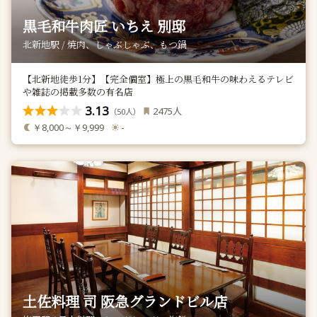
黒毛和牛肉匠 いちえ 別邸
北新地駅 / 焼肉、しゃぶしゃぶ、もつ鍋
【北新地徒歩1分】【完全個室】極上の黒毛和牛の味わえるテレビ
や雑誌の掲載多数の有名店
3.13
人
2475
（
人）
50
￥8,000～￥9,999
-
土佐料理 司 阪急グランドビル店