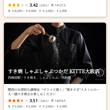
3.42
人
14127
（
人）
240
￥8,000～￥9,999
￥2,000～￥2,999
すき焼 しゃぶしゃぶつかだ KITTE大阪店
西梅田駅 / すき焼き、しゃぶしゃぶ、肉料理
関西の伝統的な調理法「ザラメで焼く」"焼きすき"スタイルの一
人一鍋すき焼をお楽しみください
3.51
人
14039
（
人）
340
￥5,000～￥5,999
￥2,000～￥2,999