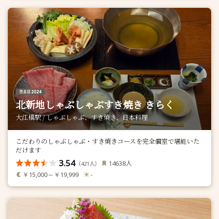
北新地しゃぶしゃぶすき焼き きらく
大江橋駅 / しゃぶしゃぶ、すき焼き、日本料理
こだわりのしゃぶしゃぶ・すき焼きコースを完全個室で堪能いた
だけます
3.54
人
14638
（
人）
421
￥15,000～￥19,999
-