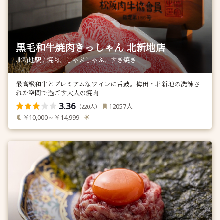
黒毛和牛焼肉きっしゃん 北新地店
北新地駅 / 焼肉、しゃぶしゃぶ、すき焼き
最高級和牛とプレミアムなワインに舌鼓。梅田・北新地の洗練さ
れた空間で過ごす大人の焼肉
3.36
人
12057
（
人）
220
￥10,000～￥14,999
-