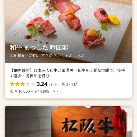
和牛 まつした 吟匠邸
北新地駅 / 焼肉、すき焼き、しゃぶしゃぶ
【個室確約】日本三大和牛と厳選黒毛和牛を上質な空間で。接待
や宴会・各種記念日◎
3.24
人
3744
（
人）
94
￥10,000～￥14,999
-