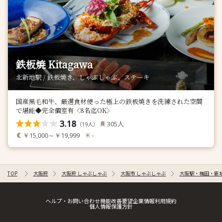
鉄板焼 Kitagawa
北新地駅 / 鉄板焼き、しゃぶしゃぶ、ステーキ
国産黒毛和牛、厳選食材使った極上の鉄板焼きを洗練された空間
で堪能◆完全個室有〈8名迄OK〉
3.18
人
305
（
人）
19
￥15,000～￥19,999
-
TOP
大阪府
大阪府 しゃぶしゃぶ
大阪市 しゃぶしゃぶ
大阪駅・梅田・新地
ヘルプ・お問い合わせ
機能改善要望
企業情報
利用規約
個人情報保護方針