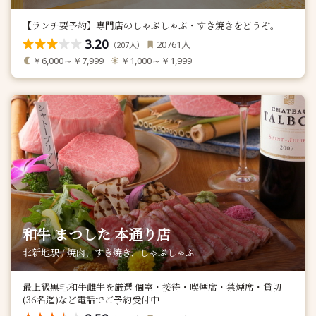
【ランチ要予約】専門店のしゃぶしゃぶ・すき焼きをどうぞ。
3.20
人
20761
（
人）
207
￥6,000～￥7,999
￥1,000～￥1,999
和牛 まつした 本通り店
北新地駅 / 焼肉、すき焼き、しゃぶしゃぶ
最上級黒毛和牛雌牛を厳選 個室・接待・喫煙席・禁煙席・貸切
(36名迄)など電話でご予約受付中