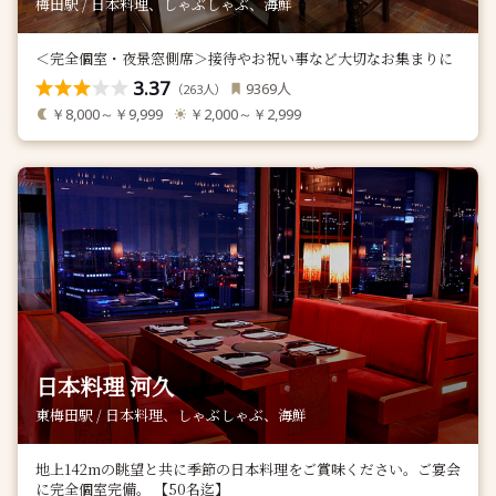
梅田駅 / 日本料理、しゃぶしゃぶ、海鮮
＜完全個室・夜景窓側席＞接待やお祝い事など大切なお集まりに
3.37
人
9369
（
人）
263
￥8,000～￥9,999
￥2,000～￥2,999
日本料理 河久
東梅田駅 / 日本料理、しゃぶしゃぶ、海鮮
地上142mの眺望と共に季節の日本料理をご賞味ください。ご宴会
に完全個室完備。 【50名迄】