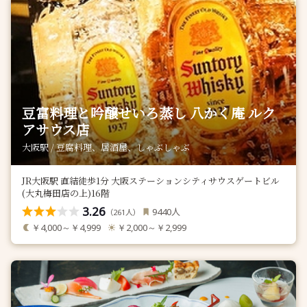
豆富料理と吟醸せいろ蒸し 八かく庵 ルク
アサウス店
大阪駅 / 豆腐料理、居酒屋、しゃぶしゃぶ
JR大阪駅 直結徒歩1分 大阪ステーションシティサウスゲートビル
(大丸梅田店の上)16階
3.26
人
9440
（
人）
261
￥4,000～￥4,999
￥2,000～￥2,999