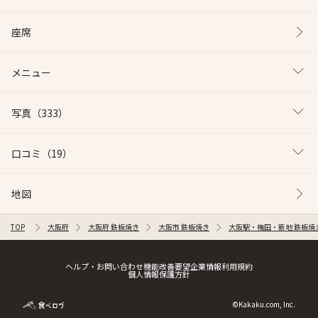
座席
メニュー
写真
（333）
口コミ
（19）
地図
TOP
大阪府
大阪府 鉄板焼き
大阪市 鉄板焼き
大阪駅・梅田・新地 鉄板焼
ヘルプ・お問い合わせ
機能改善要望
企業情報
利用規約
個人情報保護方針
©Kakaku.com, Inc.