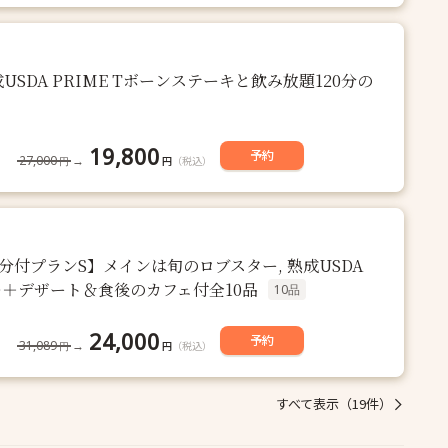
SDA PRIME Tボーンステーキと飲み放題120分の
19,800
予約
27,000
→
円
（税込）
円
0分付プランS】メインは旬のロブスター, 熟成USDA
テーキ＋デザート＆食後のカフェ付全10品
10品
24,000
予約
31,089
→
円
（税込）
円
すべて表示（19件）