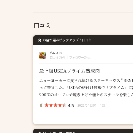
口コミ
お店が選ぶピックアップ！口コミ
らに313
口コミ58件
フォロワー24人
最上級USDAプライム熟成肉
ニューヨーカーに愛され続けるステーキハウス " BENJAMIN
って来ました。 USDAの格付け最高位「プライム」
900℃のオーブンで焼き上げた極上のステーキを楽しん
4.5
2026/04 訪問
1回