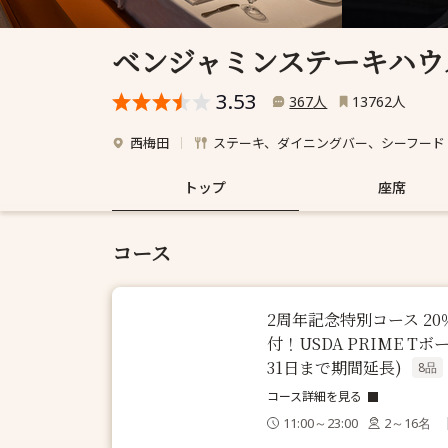
ベンジャミンステーキハウス
3.53
人
人
367
13762
西梅田
ステーキ、ダイニングバー、シーフード
トップ
座席
コース
2周年記念特別コース 20％
付！USDA PRIME 
31日まで期間延長)
8品
コース詳細を見る
11:00～23:00
2～16名