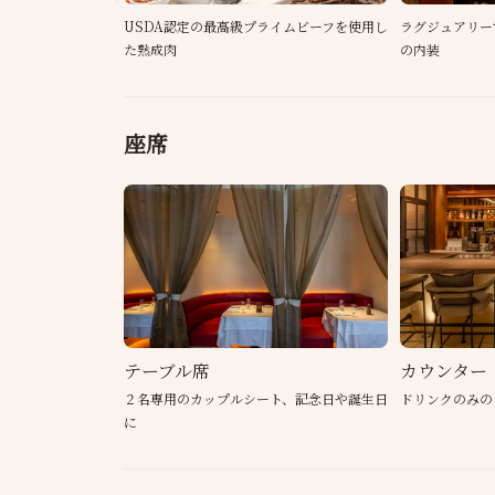
USDA認定の最高級プライムビーフを使用し
ラグジュアリー
た熟成肉
の内装
座席
テーブル席
カウンター
２名専用のカップルシート、記念日や誕生日
ドリンクのみの
に