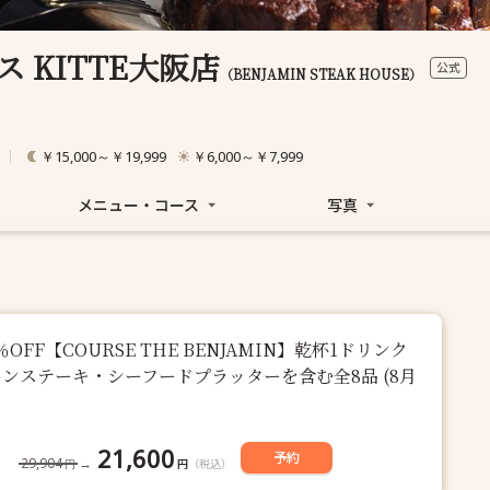
 KITTE大阪店
公式
（BENJAMIN STEAK HOUSE）
￥15,000～￥19,999
￥6,000～￥7,999
メニュー・コース
写真
OFF【COURSE THE BENJAMIN】乾杯1ドリンク
Tボーンステーキ・シーフードプラッターを含む全8品 (8月
21,600
予約
29,904
→
円
（税込）
円