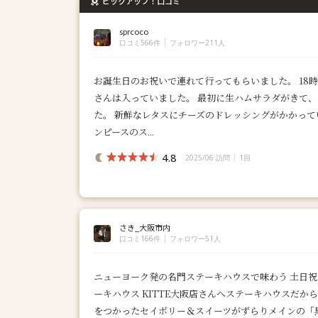
ピックアップ！口コミ
sprcoco
口コミ566件
フォロワー211人
お誕生日のお祝いで連れて行ってもらいました。 18
さんは入っていました。 最初に生ハムサラダがきて、
た。 新鮮なレタスにチーズのドレッシングがかかって
ンピースのス...
4.8
2025/06 訪問
1回
さき_大阪市内
口コミ166件
フォロワー51人
ニューヨーク発の名門ステーキハウスで味わう 土日祝
ーキハウス KITTE大阪店さんへ ​ステーキハウス
をつかったセイボリー＆スイーツがずらり ​メインの