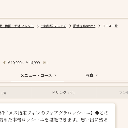
駅・梅田・新地 フレンチ
中崎町駅 フレンチ
薪焼き flamma
コース一覧
￥10,000～￥14,999
-
メニュー・コース
写真
ドリンク
ラン
（3）
（30）
毛和牛メス指定フィレのフォアグラロッシーニ】◆この
詰めた本格ロッシーニを堪能できます。思い出に残る