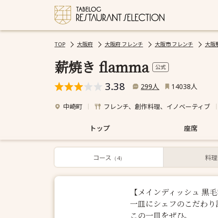
TOP
大阪府
大阪府 フレンチ
大阪市 フレンチ
大阪
薪焼き flamma
公式
3.38
人
人
299
14038
中崎町
フレンチ、創作料理、イノベーティブ
トップ
座席
コース
コース
料理
（4）
【メインディッシュ 黒
一皿にシェフのこだわり
この一皿をぜひ。