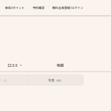
保有Vポイント
予約確認
無料会員登録/ログイン
口コミ
地図
チ
写真
（0）
（69）