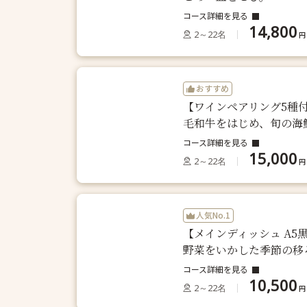
コース詳細を見る
14,800
2～22名
円
おすすめ
【ワインペアリング5種付
毛和牛をはじめ、旬の海
コース詳細を見る
15,000
2～22名
円
人気No.1
【メインディッシュ A5
野菜をいかした季節の移
コース詳細を見る
10,500
2～22名
円