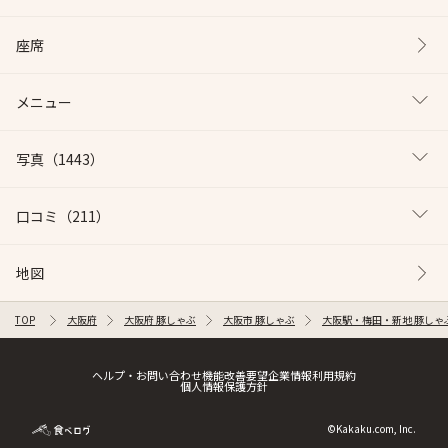
座席
メニュー
写真
（1443）
口コミ
（211）
地図
TOP
大阪府
大阪府 豚しゃぶ
大阪市 豚しゃぶ
大阪駅・梅田・新地 豚しゃ
ヘルプ・お問い合わせ
機能改善要望
企業情報
利用規約
個人情報保護方針
©Kakaku.com, Inc.