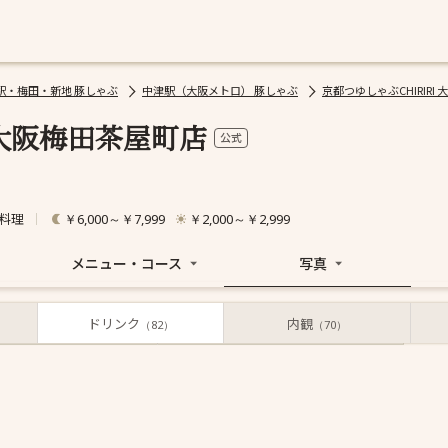
駅・梅田・新地 豚しゃぶ
中津駅（大阪メトロ） 豚しゃぶ
京都つゆしゃぶCHIRIRI
 大阪梅田茶屋町店
公式
料理
￥6,000～￥7,999
￥2,000～￥2,999
メニュー・コース
写真
ドリンク
内観
お店からの写真
投稿された写真
（82）
（70）