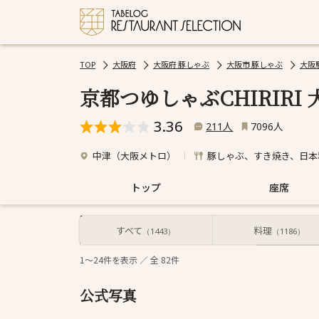
TOP
大阪府
大阪府 豚しゃぶ
大阪市 豚しゃぶ
大阪
京都つゆしゃぶCHIRIRI
3.36
人
人
211
7096
中津（大阪メトロ）
豚しゃぶ、すき焼き、日本
トップ
座席
すべて
料理
すべて
（1443）
（1186）
1～24
件を表示 ／ 全
82
件
公式写真