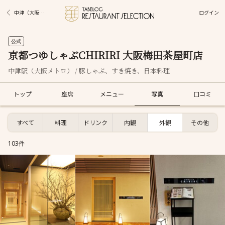
ログイン
中津（大阪メトロ）駅グルメ
公式
京都つゆしゃぶCHIRIRI 大阪梅田茶屋町店
中津駅（大阪メトロ） / 豚しゃぶ、すき焼き、日本料理
トップ
座席
メニュー
写真
口コミ
すべて
料理
ドリンク
内観
外観
その他
103件