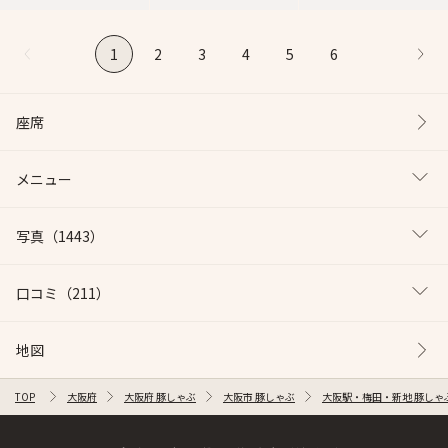
1
2
3
4
5
6
座席
メニュー
写真
（1443）
口コミ
（211）
地図
TOP
大阪府
大阪府 豚しゃぶ
大阪市 豚しゃぶ
大阪駅・梅田・新地 豚しゃ