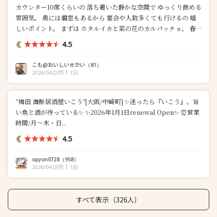
カウンター10席くらいの 落ち着いた静かな空間で ゆっくり飲める
雰囲気。 奥には個室もあるから 宴会や人数多くても行けるの 嬉
しいポイント。 まずは ホタルイカと菜の花のカルパッチョ。 春
全開。ホタルイカ大好き。 ホタルイカの濃厚な旨味に 菜の花のほ
4.5
ろ苦さが合わさって バラ...
こも@おいしいせかい
（81）
2026/04 訪問
1回
“梅田 海鮮居酒屋いこう”[大阪/中崎町] ✨迷ったら『いこう』。旨
い魚と酒が待っている✨ ✨2026年1月1日renewal Open✨ ⏰営業
時間/月〜木・日...
4.5
opyon0728
（958）
2026/04 訪問
1回
すべて表示（326人）