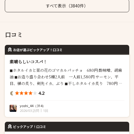
すべて表示（3840件）
口コミ
お店が選ぶピックアップ！口コミ
素晴らしいコスパ！
◼︎ホタルイカと菜の花のゴマカルパッチョ 680円 酢味噌、胡麻
油 ◼︎お造り盛り合わせ5種2人前 一人前1,580円 サーモン、平
目、椹の炙り、剣先イカ、ぶり ◼︎干しホタルイカ炙り 780円 ◼︎
牡蠣のみぞれポン酢 1,180円 ◼︎蟹味噌甲羅焼き 1,180円 ◼︎季節
4.2
の釜飯山菜バター醤油 1,580円 ◼︎角ハイボール 580円など 値
段合ってる？とメニューを確認して...
yoshi_44
（314）
2026/03 訪問
1回
ピックアップ！口コミ