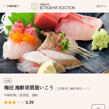
ログイン
中崎町駅グルメ
公式
梅田 海鮮居酒屋いこう
（【旧店名】梅田 鮨処いこう）
中崎町駅 / 居酒屋、海鮮
3.39