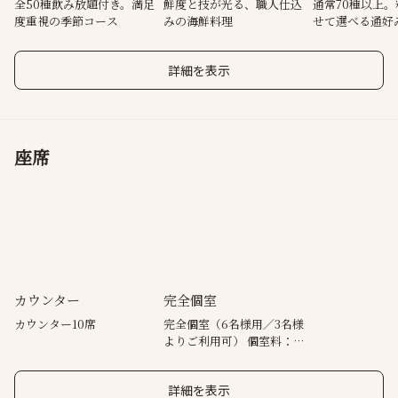
全50種飲み放題付き。満足
鮮度と技が光る、職人仕込
通常70種以上
度重視の季節コース
みの海鮮料理
せて選べる通好
詳細を表示
座席
カウンター
完全個室
カウンター10席
完全個室（6名様用／3名様
よりご利用可） 個室料：
2,200円（税込）／1室
詳細を表示