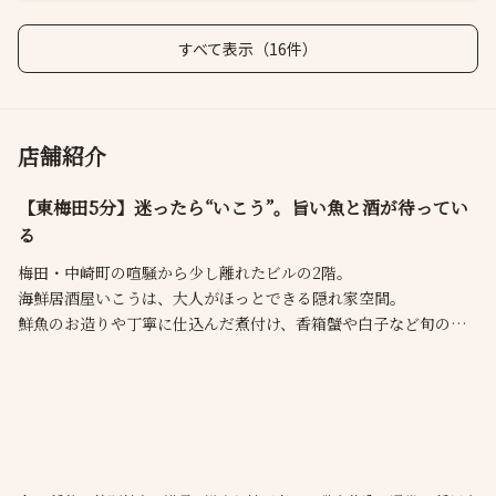
すべて表示（16件）
店舗紹介
【東梅田5分】迷ったら“いこう”。旨い魚と酒が待ってい
る
梅田・中崎町の喧騒から少し離れたビルの2階。
海鮮居酒屋いこうは、大人がほっとできる隠れ家空間。
鮮魚のお造りや丁寧に仕込んだ煮付け、香箱蟹や白子など旬の逸
品まで、肴はすべて職人の手仕事。
名物の「あん肝奈良漬けモナカ」や「海鮮ユッケ」も人気です。
地酒から焼酎・酎ハイまで全70種以上の酒と、季節替わりのコー
スは5,500円〜。
仕事帰りの一杯や会食、友人との再会にどうぞ。