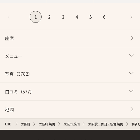
1
2
3
4
5
6
座席
メニュー
写真
（3782）
口コミ
（577）
地図
TOP
大阪府
大阪府 焼肉
大阪市 焼肉
大阪駅・梅田・新地 焼肉
北新地