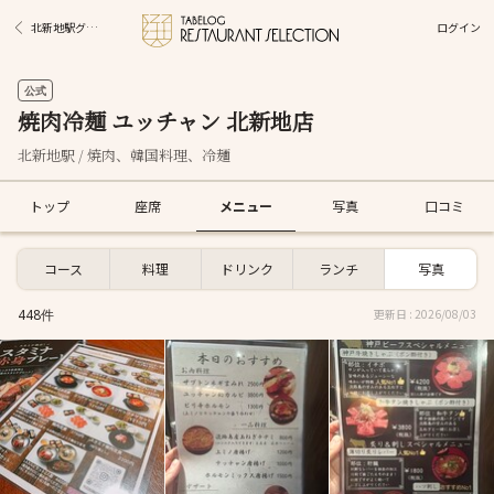
ログイン
北新地駅グルメ
公式
焼肉冷麺 ユッチャン 北新地店
北新地駅 / 焼肉、韓国料理、冷麺
トップ
座席
メニュー
写真
口コミ
コース
料理
ドリンク
ランチ
写真
448件
更新日 : 2026/08/03