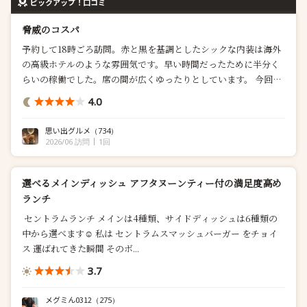
ピックアップ！口コミ
脅威のコスパ
予約して18時ごろ訪問。赤と黒を基調としたシックな内装は海外
の高級ホテルのような雰囲気です。早い時間だったために半分く
らいの稼働でした。席の間が広くゆったりとしています。 今回は
ドリンク類が飲み放題になるコースをオーダー。税サ込で10000
4.0
円と大丈夫なのかと思うくらいの価格設定です。 料...
思い出グルメ
（734）
2026/06 訪問
1回
選べるメインディッシュ アフタヌーンティー付の満足度高め
ランチ
️ セントラムランチ メインは4種類、サイドディッシュは6種類の
中から選べます☺️ 私は セントラムスマッシュバーガー をチョイ
ス 運ばれてきた瞬間 そのボ...
3.7
メグミん0312
（275）