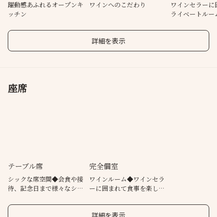
躍動感あふれるオープンキ
ワインへのこだわり
ワインセラーに
ッチン
ライベートルー
詳細を表示
座席
テーブル席
完全個室
シックな席空間◆会食や接
ワインルーム◆ワインセラ
待、記念日まで様々なシー
ーに囲まれて食事を楽しめ
ンに対応
る個室。（4名～16名）
詳細を表示