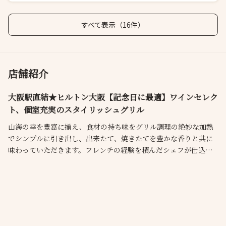
すべて表示（16件）
店舗紹介
大阪駅直結★ヒルトン大阪【記念日に最適】ワインセレク
ト、個室充実のスタイリッシュグリル
山海の幸を豊富に揃え、食材の持ち味をグリル調理の絶妙な加熱
でシンプルに引き出し、出来たて、焼きたてを豊かな香りと共に
味わっていただきます。フレンチの経験を積んだシェフが仕込ん
だソースやグリル野菜を添えるなど、クリエイティブで繊細な表
現も特徴です。また、専属ソムリエがワインをご提案し、料理に
合わせてお選びするペアリングメニューで楽しめるランチなど、
充実したメニューが人気です！