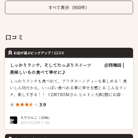
すべて表示（900件）
口コミ
お店が選ぶピックアップ！口コミ
しっかりランチ、そしてたっぷりスイーツ ＠西梅田 |
美味しいもの食べて幸せに♪
しっかりランチも食べれて、アフタヌーンティーも楽しめる！ 食
いしん坊だから、いっぱい食べれる事に幸せを感じる こんなラン
チ、楽しすぎる！！ CENTRUMさん ヒルトン大阪2階にお店は
あります グリル＆ワインのお店で、厨房が丸見えなんです！ し
3.9
かも、ポールポジションの席でラッキー！ 炎が舞い上がっ
て、メインの料理をこちらで焼いていく ◾️シャン...
えりりんこ
（3346）
2021/10 訪問
1回