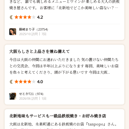
きなど、 誰でも親しめるメニューとワインが 楽しめる大人の鉄板
焼き屋さんです。 お客様に「北新地でどこか美味しい店ない？」
と聞かれたら必ずここもリストに入れてます。 女の子に同伴場所
4.2
を聞かれた時のリストにも 入れて...
藤崎まり子
（23754）
2025/10 訪問
7回
大阪らしさと上品さを兼ね備えて
今日は大阪の仲間にお連れいただきました 気の置けない仲間たち
との交流会、今回は半年以上ぶりになります 毎回、美味しいお店
を色々と考えてくださり、頭が下がる思いです 今回は大阪...
4.0
せとか721
（974）
2026/06 訪問
1回
北新地味もサービスも一級品鉄板焼き・お好み焼き店
大阪は北新地、永楽町通にある鉄板焼のお店『tanpopo』さん。