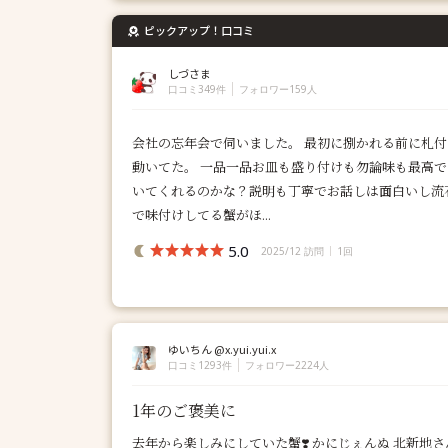
ピックアップ！口コミ
しづさま
口コミ349件
フォロワー159人
会社の忘年会で伺いました。 最初に捌かれる前に札付
動いてた。 一品一品お皿も盛り付けも勿論味も最高で
いてくれるのかな？説明も丁寧でお話しは面白いし流
で味付けしてる蟹がほ...
5.0
2025/12 訪問
1回
ゆいちん @x.yui.yui.x
口コミ1293件
フォロワー2224人
1年のご褒美に
去年から楽しみにしていた蟹❣️ かにじぇんぬ 北新地