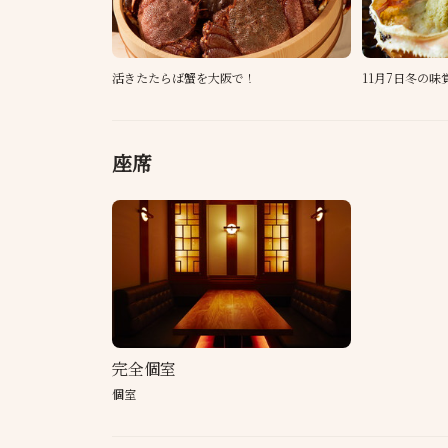
活きたたらば蟹を大阪で！
11月7日冬の
座席
完全個室
個室