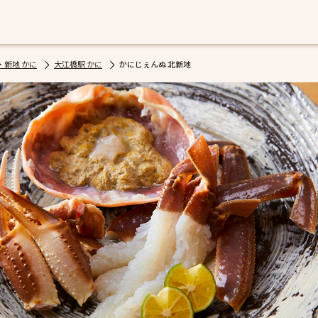
・新地 かに
大江橋駅 かに
かにじぇんぬ 北新地