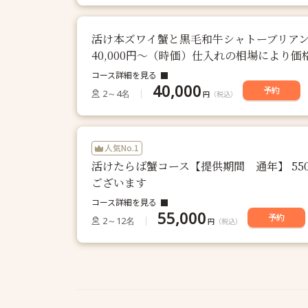
活け本ズワイ蟹と黒毛和牛シャトーブリアン
40,000円～（時価）仕入れの相場により
コース詳細を見る
40,000
予約
2～4名
円
（税込）
人気No.1
活けたらば蟹コース【提供期間 通年】 55
ございます
コース詳細を見る
55,000
予約
2～12名
円
（税込）