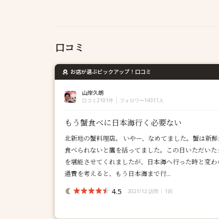
口コミ
お店が選ぶピックアップ！口コミ
山岸久朗
口コミ2101件
フォロワー14311人
もう蟹食べに日本海行く必要ない
北新地の蟹料理店。 いやー、なめてました。蟹は新
食べられないと鷹を括ってました。この日いただいた
を堪能させてくれましたが、日本海へ行った時と変わ
通費を考えると、もう日本海まで行...
4.5
2021/12 訪問
1回