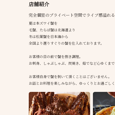
店舗紹介
完全個室のプライベート空間でライブ感溢れる
夏は本ズワイ蟹を
毛蟹、たらば蟹は北海道より
冬は松葉蟹を日本海から
全国より選りすぐりの蟹を仕入れております。
お客様の目の前で蟹を捌き調理。
お刺身、しゃぶしゃぶ、炭焼き、茹でなど心ゆくまで
お客様自身で蟹を剝いて頂くことはございません。
お話とお料理を楽しみながら、ゆっくりとお過ごしく