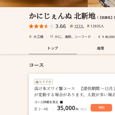
かにじぇんぬ 北新地
（【旧店名】
3.66
人
人
157
12935
大江橋
かに、海鮮、シーフード
￥40,00
トップ
座席
コース
おすすめ
活け本ズワイ蟹コース 【提供期間 ～11月
が変動する場合があります。人数が多い場
コース詳細を見る
35,000
予約
2～4名
円
（税込）