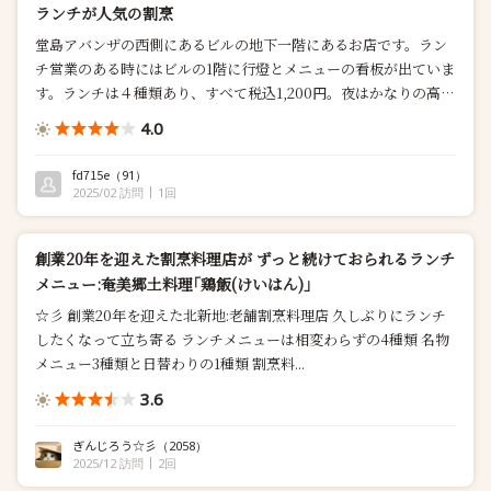
ランチが人気の割烹
堂島アバンザの西側にあるビルの地下一階にあるお店です。ラン
チ営業のある時にはビルの1階に行燈とメニューの看板が出ていま
す。ランチは４種類あり、すべて税込1,200円。夜はかなりの高額
なお店なので、リーズナブルと考えても良いかもしれません。平
4.0
日の12時頃に訪問。店内には空席がありますが、どんどん来店
さ...
fd715e
（91）
2025/02 訪問
1回
創業20年を迎えた割烹料理店が ずっと続けておられるランチ
メニュー:奄美郷土料理｢鶏飯(けいはん)｣
☆彡 創業20年を迎えた北新地:老舗割烹料理店 久しぶりにランチ
したくなって立ち寄る ランチメニューは相変わらずの4種類 名物
メニュー3種類と日替わりの1種類 割烹料...
3.6
ぎんじろう☆彡
（2058）
2025/12 訪問
2回