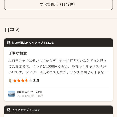
すべて表示（1147件）
口コミ
お店が選ぶピックアップ！口コミ
丁寧な和食
以前ランチでお伺いしてからディナーに行きたいなとずっと思っ
てたお店です。 ランチは1000円ぐらい。 めちゃくちゃコスパが
いいです。 ディナーは初めてでしたが、ランチと同じく丁寧な和
食という感じでした。 お肉やほうれん草のソテーにバターなど工
3.5
夫がありましたが どちらかというと和食に徹して欲しいなぁと個
人的には思いました。 でもそれを覆すほどお米がとにかく美味し
nickysunny
（234）
いです。 最...
2020/12 訪問
16回
ピックアップ！口コミ