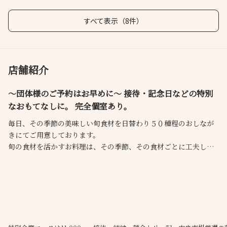
すべて表示（8件）
店舗紹介
～団体様のご予約はお早めに～ 接待・記念日などの特別
なおもてなしに。 完全個室あり。
毎日、その季節の美味しい旬食材を日替わり５０種程のおしなが
きにてご用意しております。
旬の食材を活かすお料理は、その季節、その食材ごとに工夫して
おり、接待や記念日などの特別なおもてなしにも喜んで頂けま
す。
２名様から、最大１２名様用の完全個室完備。
◎定番の【風コース】16,500円や、贅を尽くしたおすすめプラン
【和コース】19,800円などなど、ご利用シーン・ご予算に合わせ
たプランがございます。