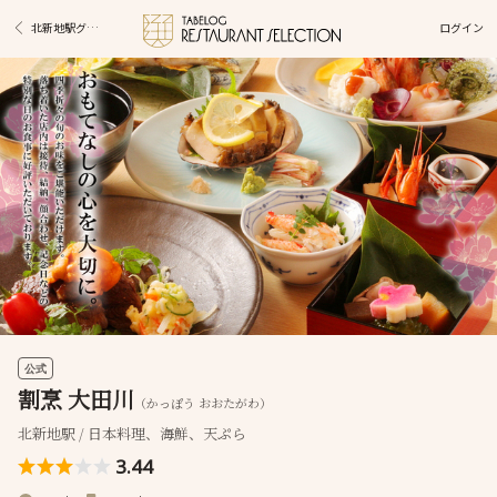
ログイン
北新地駅グルメ
公式
割烹 大田川
（かっぽう おおたがわ）
北新地駅 / 日本料理、海鮮、天ぷら
3.44