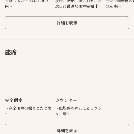
特別会席コースは11,000
接待、結納、顔合わせ、記
中央市場厳選の
円〜
念日に最適な個室完備【最
のみ使用
大12名様】
詳細を表示
座席
完全個室
カウンター
～完全個室の掘りごたつ席
～臨場感を味わえるカウン
～
ター席～
詳細を表示