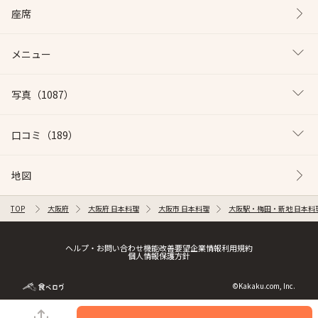
座席
メニュー
写真
（1087）
口コミ
（189）
地図
TOP
大阪府
大阪府 日本料理
大阪市 日本料理
大阪駅・梅田・新地 日本料
ヘルプ・お問い合わせ
機能改善要望
企業情報
利用規約
個人情報保護方針
©Kakaku.com, Inc.