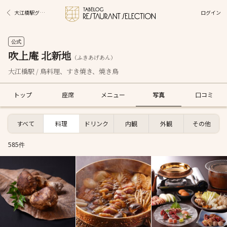
ログイン
大江橋駅グルメ
公式
吹上庵 北新地
（ふきあげあん）
大江橋駅 / 鳥料理、すき焼き、焼き鳥
トップ
座席
メニュー
写真
口コミ
すべて
料理
ドリンク
内観
外観
その他
585件