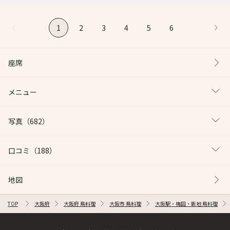
1
2
3
4
5
6
座席
メニュー
写真
（682）
口コミ
（188）
地図
TOP
大阪府
大阪府 鳥料理
大阪市 鳥料理
大阪駅・梅田・新地 鳥料理