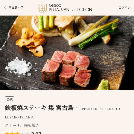
ログイン
宮古島・伊良部島・多良間島グルメ
公式
鉄板焼ステーキ 集 宮古島
（TEPPANYAKI STEAK SHU
MIYAKO ISLAND）
ステーキ、鉄板焼き