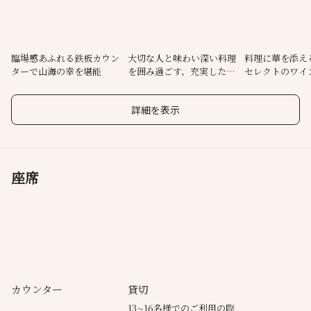
で、優雅な食事時間を過ごしてはいかがでしょう！
臨場感あふれる鉄板カウン
大切な人と味わい深い料理
料理に華を添え
ターで山海の幸を堪能
を囲み過ごす、充実したひ
セレクトのワイ
ととき
詳細を表示
座席
カウンター
貸切
13∼16名様でのご利用の際