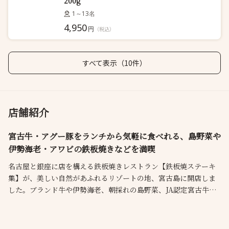
200g
1～13名
4,950
円
（税込）
すべて表示（10件）
店舗紹介
宮古牛・アグー豚をランチから気軽に食べれる、島野菜や
伊勢海老・アワビの鉄板焼きなどを満喫
名古屋と銀座に店を構える鉄板焼きレストラン【鉄板焼ステーキ
集】が、美しい自然があふれるリゾートの地、宮古島に開店しま
した。ブランド牛や伊勢海老、朝採れの島野菜、JA認定宮古牛を
目の前で調理するシェフの華麗な技に、思わず見惚れてしまいま
す。コースメニューを中心にアラカルトメニューもご用意してお
ります。沖縄の海のような大きな水槽を設置した幻想的な空間