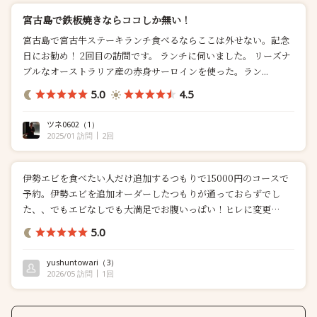
宮古島で鉄板焼きならココしか無い！
宮古島で宮古牛ステーキランチ食べるならここは外せない。記念
日にお勧め！ 2回目の訪問です。 ランチに伺いました。 リーズナ
ブルなオーストラリア産の赤身サーロインを使った。ラン...
5.0
4.5
ツネ0602
（1）
2025/01 訪問
2回
伊勢エビを食べたい人だけ追加するつもりで15000円のコースで
予約。伊勢エビを追加オーダーしたつもりが通っておらずでし
た、、でもエビなしでも大満足でお腹いっぱい！ヒレに変更
➕300...
5.0
yushuntowari
（3）
2026/05 訪問
1回