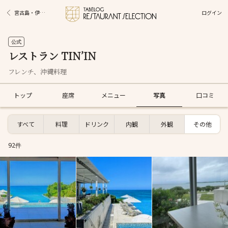
ログイン
宮古島・伊良部島・多良間島グルメ
公式
レストラン TIN’IN
フレンチ、沖縄料理
トップ
座席
メニュー
写真
口コミ
すべて
料理
ドリンク
内観
外観
その他
92件