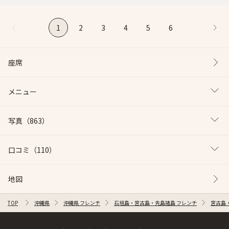
1
2
3
4
5
6
座席
メニュー
写真
（863）
口コミ
（110）
地図
TOP
沖縄県
沖縄県 フレンチ
石垣島・宮古島・先島諸島 フレンチ
宮古島