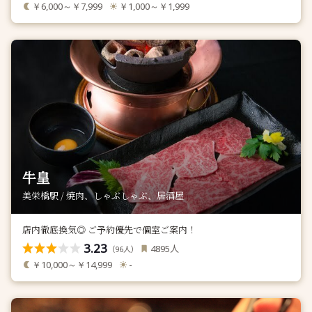
￥6,000～￥7,999
￥1,000～￥1,999
牛皇
美栄橋駅 / 焼肉、しゃぶしゃぶ、居酒屋
店内徹底換気◎ ご予約優先で個室ご案内！
3.23
人
4895
（
人）
96
￥10,000～￥14,999
-