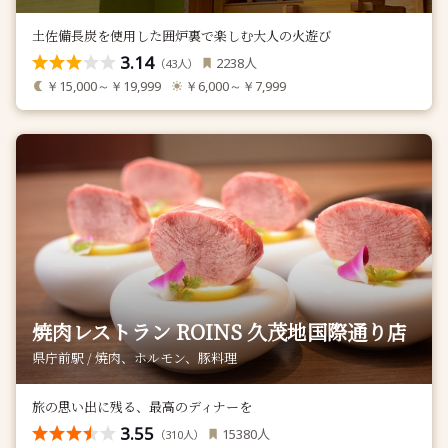
土佐備長炭を使用した囲炉裏で楽しむ大人の火遊び
3.14
人
2238
（
人）
43
￥15,000～￥19,999
￥6,000～￥7,999
焼肉レストラン ROINS 久茂地国際通り店
県庁前駅 / 焼肉、ホルモン、豚料理
旅の思い出に残る、最高のディナーを
3.55
人
15380
（
人）
310