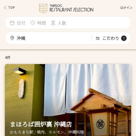
ログイン
TOP
日付
時間
人数
沖縄
こだわり
1
4件
まほろば囲炉裏 沖縄店
おもろまち駅 / 焼肉、ホルモン、沖縄料理