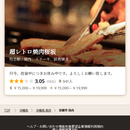
超レトロ焼肉桜坂
牧志駅 / 焼肉、ステーキ、鉄板焼き
只今、改装中につきお休み中です。よろしくお願い致します。
3.05
人
941
（
人）
10
￥15,000～￥19,999
￥15,000～￥19,999
TOP
沖縄県
沖縄県 焼肉
那覇市 焼肉
ヘルプ・お問い合わせ
機能改善要望
企業情報
利用規約
個人情報保護方針