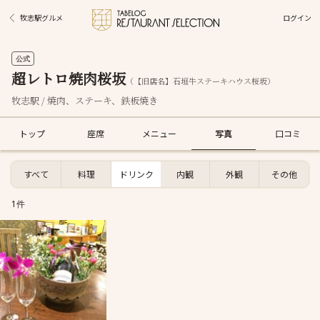
ログイン
牧志駅グルメ
公式
超レトロ焼肉桜坂
（【旧店名】石垣牛ステーキハウス桜坂）
牧志駅 / 焼肉、ステーキ、鉄板焼き
トップ
座席
メニュー
写真
口コミ
すべて
料理
ドリンク
内観
外観
その他
1件