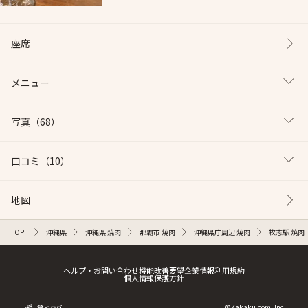
座席
メニュー
写真
（68）
口コミ
（10）
地図
TOP
沖縄県
沖縄県 焼肉
那覇市 焼肉
沖縄県庁周辺 焼肉
牧志駅 焼肉
ヘルプ・お問い合わせ
機能改善要望
企業情報
利用規約
個人情報保護方針
©Kakaku.com, Inc.