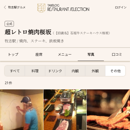
ログイン
牧志駅グルメ
公式
超レトロ焼肉桜坂
（【旧店名】石垣牛ステーキハウス桜坂）
牧志駅 / 焼肉、ステーキ、鉄板焼き
トップ
座席
メニュー
写真
口コミ
すべて
料理
ドリンク
内観
外観
その他
21件