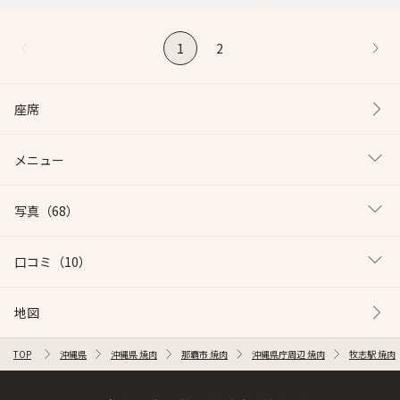
1
2
座席
メニュー
写真
（68）
口コミ
（10）
地図
TOP
沖縄県
沖縄県 焼肉
那覇市 焼肉
沖縄県庁周辺 焼肉
牧志駅 焼肉