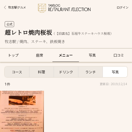
ログイン
牧志駅グルメ
公式
超レトロ焼肉桜坂
（【旧店名】石垣牛ステーキハウス桜坂）
牧志駅 / 焼肉、ステーキ、鉄板焼き
トップ
座席
メニュー
写真
口コミ
コース
料理
ドリンク
ランチ
写真
1件
更新日 : 2019/12/14