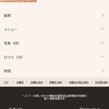
座席
メニュー
写真
（68）
口コミ
（10）
地図
TOP
沖縄県
沖縄県 焼肉
那覇市 焼肉
沖縄県庁周辺 焼肉
牧志駅 焼肉
ヘルプ・お問い合わせ
機能改善要望
企業情報
利用規約
個人情報保護方針
©Kakaku.com, Inc.