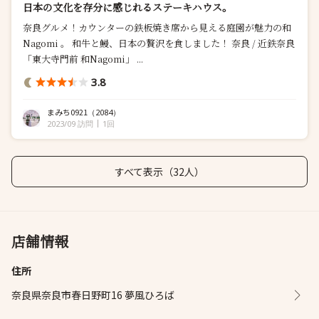
日本の文化を存分に感じれるステーキハウス。
奈良グルメ！カウンターの鉄板焼き席から見える庭園が魅力の和
Nagomi 。 和牛と鰻、日本の贅沢を食しました！ 奈良 / 近鉄奈良
「東大寺門前 和Nagomi」 ...
3.8
まみち0921
（2084）
2023/09 訪問
1回
すべて表示（32人）
店舗情報
住所
奈良県奈良市春日野町16 夢風ひろば