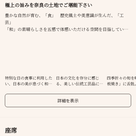
極上の旨みを奈良の土地でご堪能下さい
豊かな自然が育む、「食」 歴史風土や美意識が生んだ、「工
芸」
「和」の素晴らしさを五感で体感いただける空間を目指していま
す
料理人が焼き上げる旬の食に、職人の珠玉の作品をとりあわせ
る。
食と工芸が織りなす「和」の世界に、心が満たされ「和む」時間
を
特別な日の食事に利用した
日本の文化を存分に感じ
四季折々の旬を
い、日本の美が息づく和の
る、美しい伝統工芸品にも
板焼き」に舌鼓
空間
ご注目
ぜひ
詳細を表示
座席