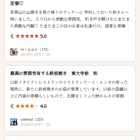
至福♡
若草山の山焼きを見た帰りのディナーに 予約しておいた和さんへ
伺いました。 入り口から素敵な雰囲気。 引き戸を開けるとまたま
た素敵な内観♡ たまたまこの日のお客は私達だけ。 接客も素晴ら
しく 貸切状態で至れり尽せり。 なんて贅沢な。 最初に出てきた
5.0
お造りからテンション 上がりまくりでした。 何を食べても今まで
で一番と思うくらい。 牛肉はシャトーブリアン、それに炭...
ｍｉｐｐｏ
（172）
2024/01 訪問
1回
最高の雰囲気有する鉄板焼き 東大寺前 和
以前イタリアンレストランのリストランテ・イ・ルンガの有った
場所に、新たに鉄板焼きのお店が営業しています。以前の店舗以
上に内装が素晴らしいもので、玄関をくぐった時からその雰囲気
に酔い...
4.0
ydental
（223）
2024/03 訪問
1回