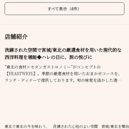
すべて表示（4件）
店舗紹介
洗練された空間で宮城/東北の厳選食材を用いた現代的な
西洋料理を堪能◆ハレの日に、旅の悦びに
”東北の食材×モダンガストロノミー”がコンセプトの
【YEASTWEYL】。季節の厳選食材を用いたおまかせコースを、
ランチ・ディナーで提供しております。旬の味覚を活かした逸品
の数々をご堪能下さい。ワインペアリングは3種3杯～ご用意。ボ
トル又はグラスでもお愉しみいただけます。店内にはテーブル席
を12席完備。無駄がなく洗練された空間は貸切も可。ハレの日
に、会食に、旅行の際等様々なシーンでご利用頂けます。
東北で東北の今を味わう、
洗練された心地のよい空間
宮城/東北を舞