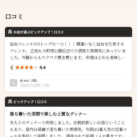
口コミ
お店が選ぶピックアップ！口コミ
仙台フレンチの3トップの一つ！！！ 間違いなく仙台を代表する
フレンチ。 立地も大町西公園近辺で小洒落た雰囲気にあっていま
した。外観からもワクワク感を感じます。 料理はどれも美味し
く、かつ、見た目もとても綺麗でした。 個人的には大根とフォア
4.4
グラがとても良かったです。仙台牛の生ハムの塩っ気と大根の組
み合わせが最高でした。メインの仙台牛のシンシンもしっかりと
jk.wo
（88）
仙台牛の良さを引き出してい...
2023/12 訪問
1回
ピックアップ！口コミ
落ち着いた空間で楽しむ上質なディナー
友人とのディナーで利用しました。比較的新しいお店ということ
もあり、店内は綺麗で落ち着いた雰囲気。今回は1番人気の定番コ
ースを予約して訪問しました。 提供された料理（メモ書きです）