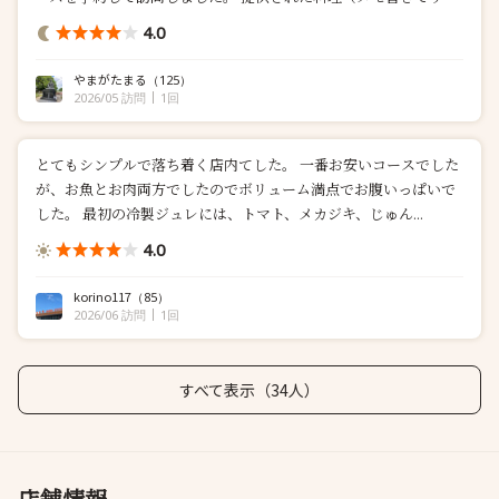
・燻製メカジキのサラダ キャビア、トマト、セロリ 柑橘のジ
4.0
ュレ ・豆と貝のクラムチャウダー ・仙台牛の生...
やまがたまる
（125）
2026/05 訪問
1回
とてもシンプルで落ち着く店内てした。 一番お安いコースでした
が、お魚とお肉両方でしたのでボリューム満点でお腹いっぱいで
した。 最初の冷製ジュレには、トマト、メカジキ、じゅん...
4.0
korino117
（85）
2026/06 訪問
1回
すべて表示（34人）
店舗情報