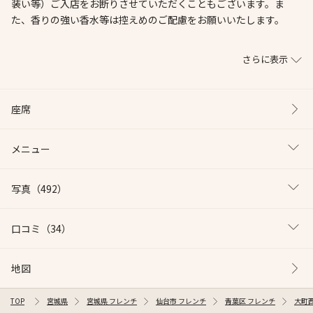
装い等）ご入店をお断りさせていただくこともございます。ま
た、香りの強い香水等は控えめのご配慮をお願いいたします。
さらに表示
座席
メニュー
写真
（492）
口コミ
（34）
地図
TOP
宮城県
宮城県 フレンチ
仙台市 フレンチ
青葉区 フレンチ
大町