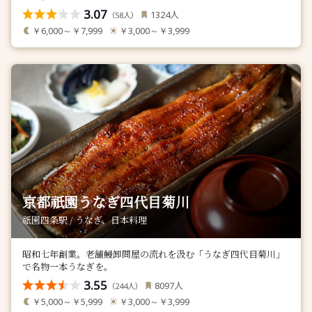
3.07
人
1324
（
人）
58
￥6,000～￥7,999
￥3,000～￥3,999
京都祇園うなぎ四代目菊川
祇園四条駅 / うなぎ、日本料理
昭和七年創業。老舗鰻卸問屋の流れを汲む「うなぎ四代目菊川」
で名物一本うなぎを。
3.55
人
8097
（
人）
244
￥5,000～￥5,999
￥3,000～￥3,999