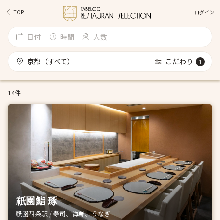
ログイン
TOP
日付
時間
人数
京都（すべて）
こだわり
1
14件
祇園鮨 琢
祇園四条駅 / 寿司、海鮮、うなぎ