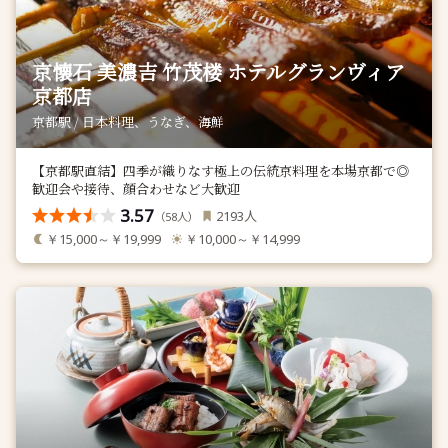
京懐石 美濃吉 竹茂楼 ホテルグランヴィア
京都店
京都駅 / 日本料理、うなぎ、海鮮
【京都駅直結】四季が織りなす極上の伝統京料理を本場京都で◎
歓迎会や接待、顔合わせなど大歓迎
3.57
人
2193
（
人）
58
￥15,000～￥19,999
￥10,000～￥14,999