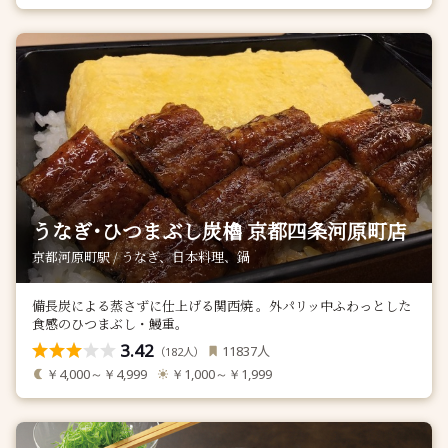
うなぎ･ひつまぶし炭櫓 京都四条河原町店
京都河原町駅 / うなぎ、日本料理、鍋
備長炭による蒸さずに仕上げる関西焼 。外パリッ中ふわっとした
食感のひつまぶし・鰻重。
3.42
人
11837
（
人）
182
￥4,000～￥4,999
￥1,000～￥1,999