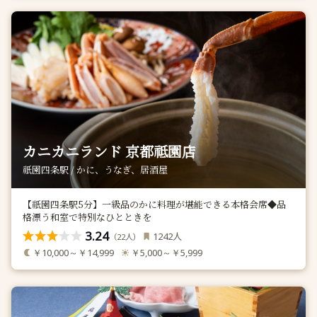
カニカニランド 京都祗園店
祇園四条駅 / かに、うなぎ、居酒屋
【祇園四条駅5分】一級品のかに料理が堪能できる本格会席◆品
格漂う和室で特別なひとときを
3.24
人
1242
（
人）
22
￥10,000～￥14,999
￥5,000～￥5,999