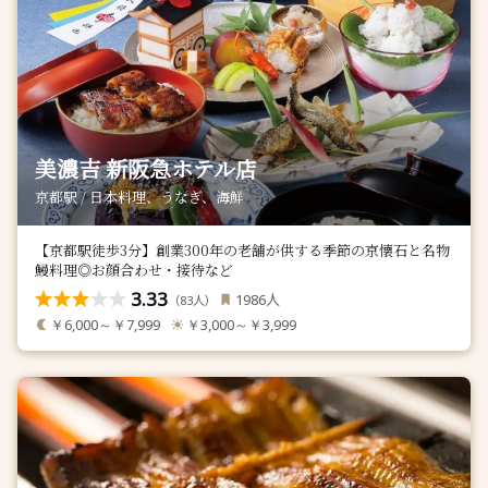
美濃吉 新阪急ホテル店
京都駅 / 日本料理、うなぎ、海鮮
【京都駅徒歩3分】創業300年の老舗が供する季節の京懐石と名物
鰻料理◎お顔合わせ・接待など
3.33
人
1986
（
人）
83
￥6,000～￥7,999
￥3,000～￥3,999