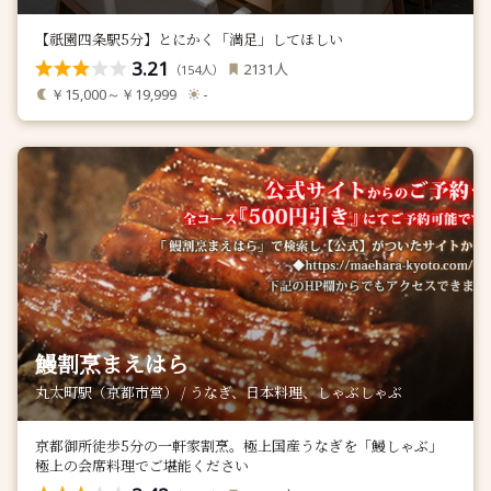
【祇園四条駅5分】とにかく「満足」してほしい
3.21
人
2131
（
人）
154
￥15,000～￥19,999
-
鰻割烹まえはら
丸太町駅（京都市営） / うなぎ、日本料理、しゃぶしゃぶ
京都御所徒歩5分の一軒家割烹。極上国産うなぎを「鰻しゃぶ」
極上の会席料理でご堪能ください