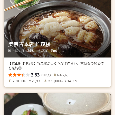
美濃吉本店 竹茂楼
蹴上駅 / 日本料理、うなぎ、海鮮
【東山駅徒歩5分】竹茂楼がつくりだす佇まい、京懐石の味と技
を堪能◎
3.63
人
6897
（
人）
185
￥20,000～￥29,999
￥10,000～￥14,999