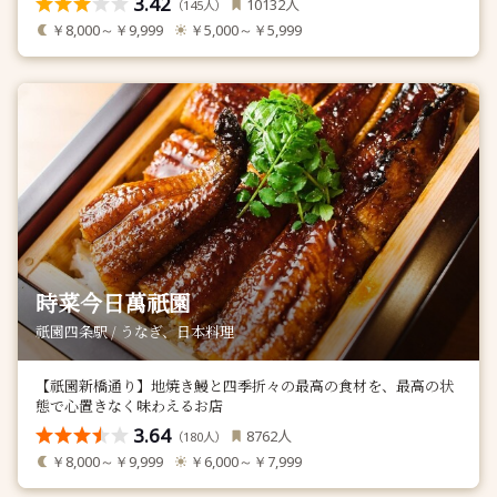
3.42
人
10132
（
人）
145
￥8,000～￥9,999
￥5,000～￥5,999
時菜今日萬祇園
祇園四条駅 / うなぎ、日本料理
【祇園新橋通り】地焼き鰻と四季折々の最高の食材を、最高の状
態で心置きなく味わえるお店
3.64
人
8762
（
人）
180
￥8,000～￥9,999
￥6,000～￥7,999