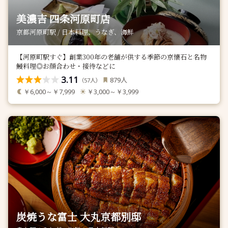
美濃吉 四条河原町店
京都河原町駅 / 日本料理、うなぎ、海鮮
【河原町駅すぐ】創業300年の老舗が供する季節の京懐石と名物
鰻料理◎お顔合わせ・接待などに
3.11
人
879
（
人）
57
￥6,000～￥7,999
￥3,000～￥3,999
炭焼うな富士 大丸京都別邸