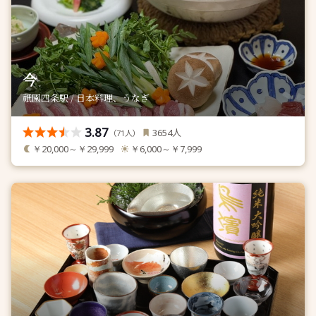
今
祇園四条駅 / 日本料理、うなぎ
3.87
人
3654
（
人）
71
￥20,000～￥29,999
￥6,000～￥7,999