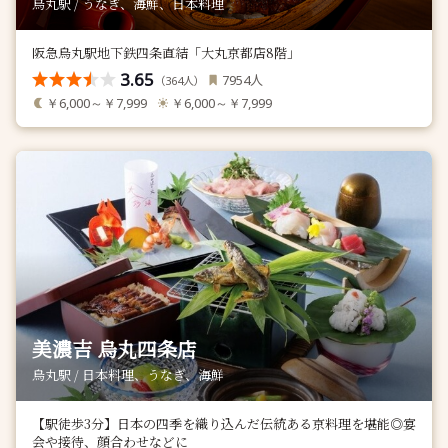
烏丸駅 / うなぎ、海鮮、日本料理
阪急烏丸駅地下鉄四条直結「大丸京都店8階」
3.65
人
7954
（
人）
364
￥6,000～￥7,999
￥6,000～￥7,999
美濃吉 烏丸四条店
烏丸駅 / 日本料理、うなぎ、海鮮
【駅徒歩3分】日本の四季を織り込んだ伝統ある京料理を堪能◎宴
会や接待、顔合わせなどに