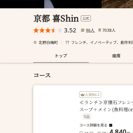
京都 喜Shin
公式
3.52
人
人
96
7038
北野白梅町
フレンチ、イノベーティブ、創作料
トップ
座席
コース
人気No.1
≪ランチ≫京懐石フレンチ
スープ＋メイン(魚料理o
5品
コース詳細を見る
4,840