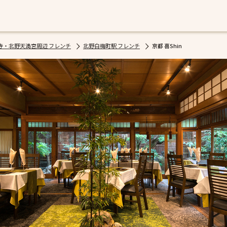
寺・北野天満宮周辺 フレンチ
北野白梅町駅 フレンチ
京都 喜Shin