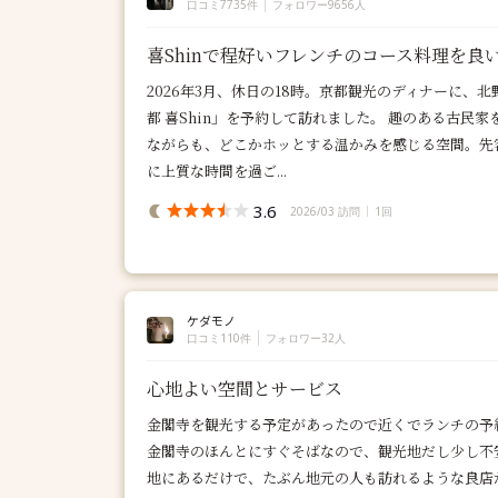
口コミ7735件
フォロワー9656人
喜Shinで程好いフレンチのコース料理を
2026年3月、休日の18時。京都観光のディナーに、
都 喜Shin」を予約して訪れました。 趣のある古民
ながらも、どこかホッとする温かみを感じる空間。先
に上質な時間を過ご...
3.6
2026/03 訪問
1回
ケダモノ
口コミ110件
フォロワー32人
心地よい空間とサービス
金閣寺を観光する予定があったので近くでランチの予
金閣寺のほんとにすぐそばなので、観光地だし少し不
地にあるだけで、たぶん地元の人も訪れるような良店