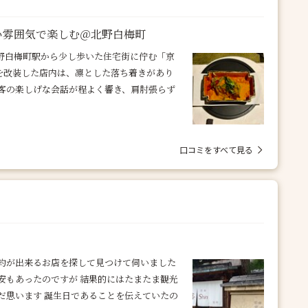
良い雰囲気で楽しむ＠北野白梅町
北野白梅町駅から少し歩いた住宅街に佇む「京
家を改装した店内は、凛とした落ち着きがあり
客の楽しげな会話が程よく響き、肩肘張らず
口コミをすべて見る
約が出来るお店を探して見つけて伺いました
安もあったのですが 結果的にはたまたま観光
だ思います 誕生日であることを伝えていたの