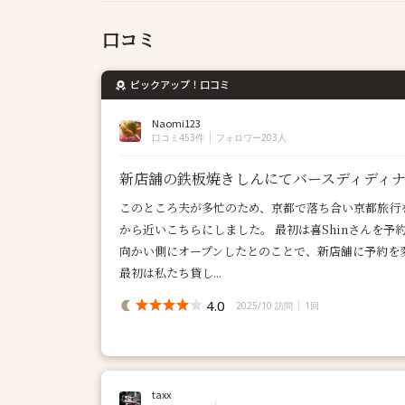
口コミ
ピックアップ！口コミ
Naomi123
口コミ453件
フォロワー203人
新店舗の鉄板焼きしんにてバースディディ
このところ夫が多忙のため、京都で落ち合い京都旅行を
から近いこちらにしました。 最初は喜Shinさんを
向かい側にオープンしたとのことで、新店舗に予約を
最初は私たち貸し...
4.0
2025/10 訪問
1回
taxx