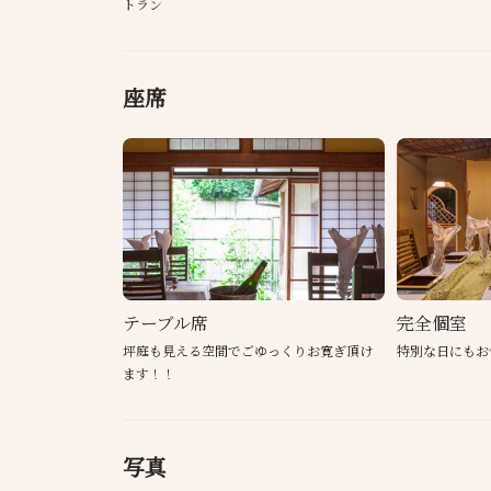
トラン
座席
テーブル席
完全個室
坪庭も見える空間でごゆっくりお寛ぎ頂け
特別な日にもお
ます！！
写真