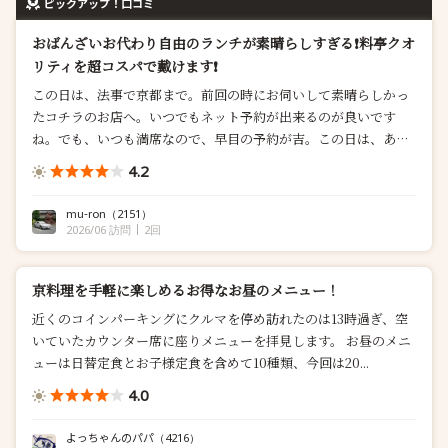
ピックアップ！口コミ
おばんざいお代わり自由のランチが素晴らしすぎる❗️料亭クオ
リティを超コスパで戴けます❗️
この日は、法事で京都まで。前回の時にお伺いして素晴らしかっ
たコチラのお店へ。いつでもネット予約が出来るのが良いです
ね。でも、いつも満席なので、早目の予約が吉。この日は、あと
の予定の加減で、オープン11時の予約にしましたが、想定外の大
4.2
渋滞に巻き込まれて遅刻(^_^;)。さすが、というか、やはり、満
席で...
mu-ron
（2151）
2026/06 訪問
2回
京料理を手軽に楽しめるお得なお昼のメニュー！
近くのコインパーキングにクルマを停め訪れたのは13時過ぎ、空
いていたカウンター席に座りメニューを拝見します。 お昼のメニ
ューは日替定食とお子様定食を含めて10種類、今回は20...
4.0
よっちゃんのパパ
（4216）