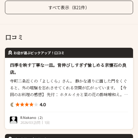
すべて表示（821件）
口コミ
お店が選ぶピックアップ！口コミ
四季を映す丁寧な一皿。背伸びしすぎず愉しめる京懐石の良
店。
寺町二条近くの「よしくら」さん。 静かな通りに面した門をくぐ
ると、外の喧騒を忘れさせてくれる空間が広がっています。 【今
回のお料理の感想】 先付： ホタルイカと菜の花の酢味噌和え。春
の定番ですが、素材の良さが際立ちます。 向付： 氷に敷き詰めら
4.0
れたお造り。見た目にも涼やかで鮮度も申し分なし。 焼物： 西京
焼き。脂が乗っており、添え物とのバランスも良かったです。 煮
R.Nakano
（2）
物： 金目鯛と筍の...
2026/03 訪問
1回