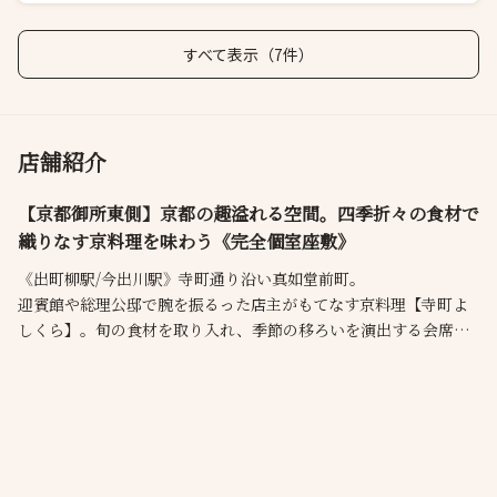
すべて表示（7件）
店舗紹介
【京都御所東側】京都の趣溢れる空間。四季折々の食材で
織りなす京料理を味わう《完全個室座敷》
《出町柳駅/今出川駅》寺町通り沿い真如堂前町。
迎賓館や総理公邸で腕を振るった店主がもてなす京料理【寺町よ
しくら】。旬の食材を取り入れ、季節の移ろいを演出する会席
や、おばんざいが食べ放題のランチメニューをご用意。木を基調
とした温もりを感じる店内は、肩を並べながらお食事いただける
カウンター、ゆったりと寛げる完全個室のお座敷を完備。お祝い
の席はもちろん、接待や会食など大切なシーンにも最適です。