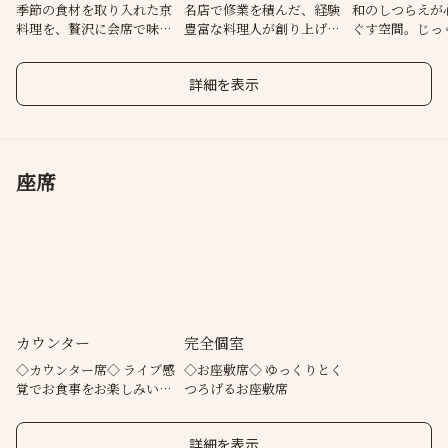
季節の食材を取り入れた京
名店で修業を積んだ、経験
和のしつらえが
料理を、贅沢に会席で味わ
豊富な料理人が創り上げる
ぐす空間。じっ
う
珠玉の一皿
理を味わう
詳細を表示
座席
カウンター
完全個室
◇カウンター席◇ ライブ感
◇お座敷席◇ ゆっくりとく
覚でお食事をお楽しみいた
つろげるお座敷席
だけます。
詳細を表示