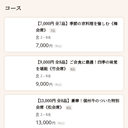
コース
【7,000円 全7品】季節の京料理を愉しむ《梅
会席》
7品
2～8名
7,000
円
（税込）
【9,000円 全8品】ご会食に最適！四季の味覚
を堪能《竹会席》
8品
2～8名
9,000
円
（税込）
【13,000円 全8品】豪華！信州牛のついた特別
会席《松会席》
8品
2～8名
13,000
円
（税込）