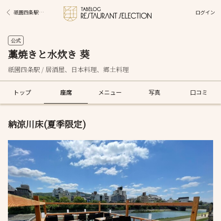
ログイン
祇園四条駅グルメ
公式
藁焼きと水炊き 葵
祇園四条駅 / 居酒屋、日本料理、郷土料理
トップ
座席
メニュー
写真
口コミ
納涼川床(夏季限定)