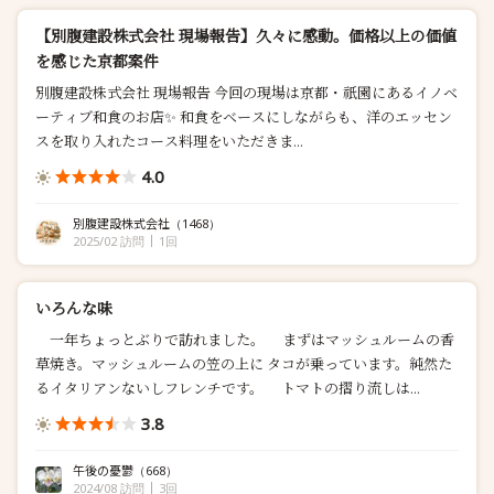
【別腹建設株式会社 現場報告】久々に感動。価格以上の価値
を感じた京都案件
別腹建設株式会社 現場報告 今回の現場は京都・祇園にあるイノベ
ーティブ和食のお店️✨ 和食をベースにしながらも、洋のエッセン
スを取り入れたコース料理をいただきま...
4.0
別腹建設株式会社
（1468）
2025/02 訪問
1回
いろんな味
一年ちょっとぶりで訪れました。 まずはマッシュルームの香
草焼き。マッシュルームの笠の上に タコが乗っています。純然た
るイタリアンないしフレンチです。 トマトの摺り流しは...
3.8
午後の憂鬱
（668）
2024/08 訪問
3回