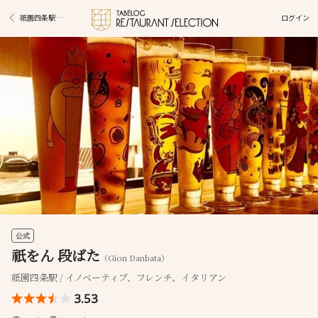
ログイン
祇園四条駅グルメ
公式
祇をん 段ばた
（Gion Danbata）
祇園四条駅 / イノベーティブ、フレンチ、イタリアン
3.53