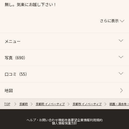
無し。気楽にお越し下さい！
さらに表示
メニュー
写真
（690）
口コミ
（55）
地図
TOP
京都府
京都府 イノベーティブ
京都市 イノベーティブ
祇園・清水寺・
ヘルプ・お問い合わせ
機能改善要望
企業情報
利用規約
個人情報保護方針