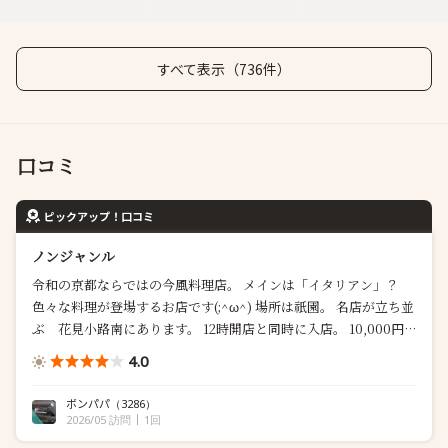
すべて表示（736件）
口コミ
ピックアップ！口コミ
ノンジャンル
令和の京都ならではの今風料理店。 メインは「イタリアン」？
色々な料理が登場するお店です(;^ω^) 場所は祇園。 名店が立ち並
ぶ 花見小路南にあります。 12時開店と同時に入店。 10,000円
程のランチコースを頂きました。 カウンター6席とテーブル1卓。
4.0
こじんまりと...
ボンパパ
（3286）
2026/05 訪問
1回