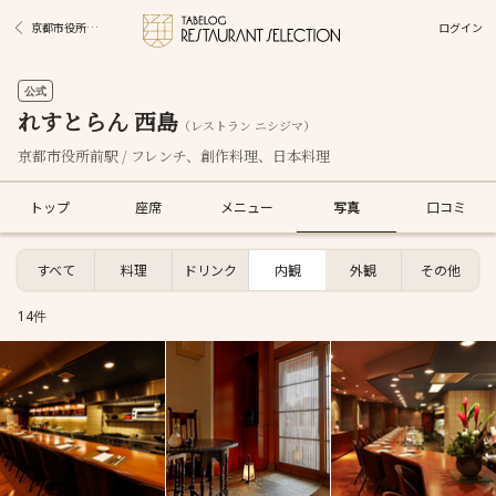
ログイン
京都市役所前駅グルメ
公式
れすとらん 西島
（レストラン ニシジマ）
京都市役所前駅 / フレンチ、創作料理、日本料理
トップ
座席
メニュー
写真
口コミ
すべて
料理
ドリンク
内観
外観
その他
14件