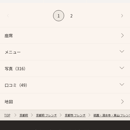
1
2
座席
メニュー
写真
（316）
口コミ
（49）
地図
TOP
京都府
京都府 フレンチ
京都市 フレンチ
祇園・清水寺・東山 フレン