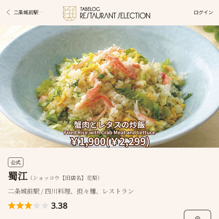
ログイン
二条城前駅グルメ
公式
蜀江
（ショッコウ【旧店名】花梨）
二条城前駅 / 四川料理、担々麺、レストラン
3.38