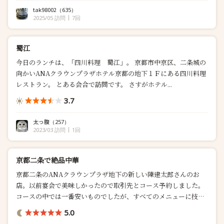
tak98002
（635）
2025/05 訪問
7回
蜀江
今日のランチは、「四川料理 蜀江」。 京都市中京区、二条城の
向かいANAクラウンプラザホテル京都の地下１Ｆにある四川料理
レストラン。 とある会合で訪問です。 さすがホテル...
3.7
太っ腹
（257）
2023/03 訪問
1回
京都二条で絶品中華
京都二条のANAクラウンプラザ地下の新しい陳建太郎さんのお
店。以前宴会で美味しかったので取引先とコース予約しました。
コースの中では一番安いものでしたが、すべてのメニューに技巧
が詰ま...
5.0