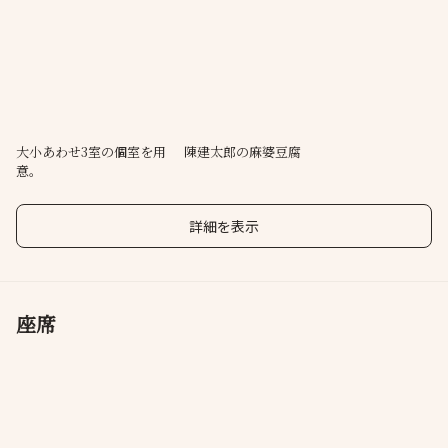
店舗を全面リニューアル。
「四川料理 蜀江」へと生まれ変わりました。
赤坂 四川飯店 陳建太郎氏を料理顧問に迎え、次世代の四川料理を
提供します。GLAMOROUS co.,ltdの森田恭通氏による息をのむ
ほどの店舗デザイン。
食と空間が織りなす美味なる時間をお届けします。
大小あわせ3室の個室を用
陳建太郎の麻婆豆腐
意。
詳細を表示
座席