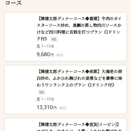
コース
【陳建太郎ディナーコース◆富順】牛肉のオイ
スターソース炒め、真鯛の蒸し物四川ソースか
けなど四川料理に舌鼓を打つプラン《1ドリン
ク付》
8品
1～15名
9,680
円
（税込）
【陳建太郎ディナーコース◆成都】大海老の卵
白炒め、ふかひれ胸びれの姿煮などを豪華に味
わうワンランク上のプラン《1ドリンク付》
8品
1～15名
13,310
円
（税込）
【陳建太郎ディナーコース◆宜宾(イーピン)】