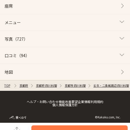
座席
メニュー
写真
（727）
口コミ
（94）
地図
TOP
京都府
京都府 四川料理
京都市 四川料理
壬生・二条城周辺 四川料理
ヘルプ・お問い合わせ
機能改善要望
企業情報
利用規約
個人情報保護方針
©Kakaku.com, Inc.