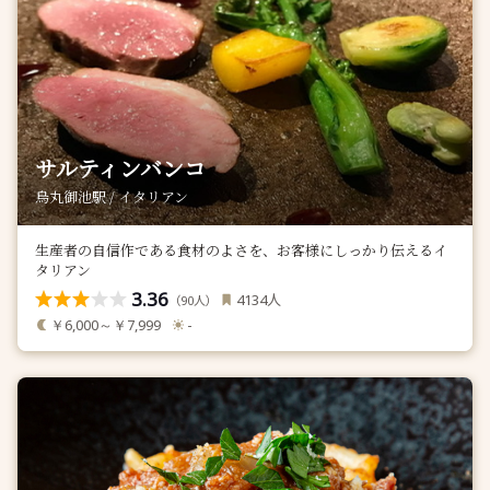
サルティンバンコ
烏丸御池駅 / イタリアン
生産者の自信作である食材のよさを、お客様にしっかり伝えるイ
タリアン
3.36
人
4134
（
人）
90
￥6,000～￥7,999
-