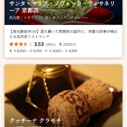
サンタ・マリア・ノヴェッラ・ティサネリ
ーア 京都店
烏丸駅 / イタリアン、オーガニック、ワインバー
【烏丸駅徒歩1分】落ち着いた雰囲気の店内で、京都の四季が味わ
える自然派リストランテ
3.53
人
23303
（
人）
289
￥8,000～￥9,999
￥4,000～￥4,999
クッチーナ クラモチ