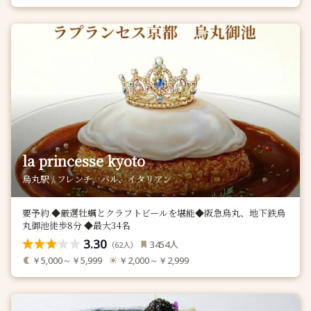
la princesse kyoto
烏丸駅 / フレンチ、バル、イタリアン
要予約 ◆厳選牡蠣とクラフトビールを堪能◆阪急烏丸、地下鉄烏
丸御池徒歩8分 ◆最大34名
3.30
人
3454
（
人）
62
￥5,000～￥5,999
￥2,000～￥2,999