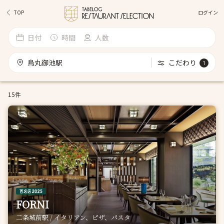
ログイン
TOP
日付
時間
人数
烏丸御池駅
こだわり
1
15件
FORNI
二条城前駅 / イタリアン、ピザ、パスタ