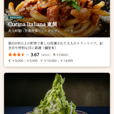
Cucina Italiana 東洞
丸太町駅（京都市営） / イタリアン、パスタ
築100年以上の町家で楽しむ洗練された大人のトラットリア。記
念日や特別な日に最適《個室有》
3.67
人
31384
（
人）
419
￥8,000～￥9,999
￥10,000～￥14,999