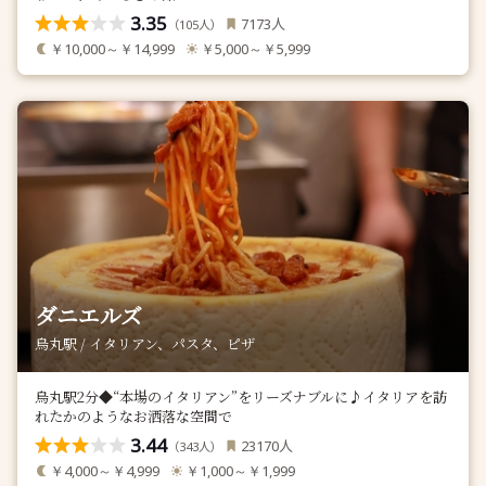
3.35
人
7173
（
人）
105
￥10,000～￥14,999
￥5,000～￥5,999
ダニエルズ
烏丸駅 / イタリアン、パスタ、ピザ
烏丸駅2分◆“本場のイタリアン”をリーズナブルに♪イタリアを訪
れたかのようなお洒落な空間で
3.44
人
23170
（
人）
343
￥4,000～￥4,999
￥1,000～￥1,999