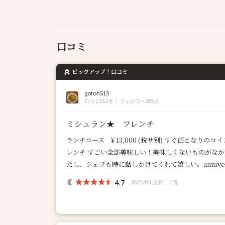
口コミ
ピックアップ！口コミ
gotoh515
口コミ552件
フォロワー205人
ミシュラン★ フレンチ
ランチコース ¥ 13,000 (税サ別) すぐ西となり
レンチ すごい全部美味しい！美味しくないものがなか
たし、シェフも時に話しかけてくれて嬉しい。anniversar
4.7
2025/04 訪問
1回