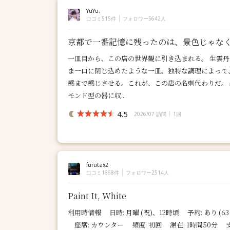
YuYu.
口コミ515件
フォロワー5642人
京都で一番記憶に残ったのは、景色じゃな
一皿目から、この店の世界観に引き込まれる。 生雲
ま一口に閉じ込めたような一皿。独特な調理によって
感まで感じさせる。これが、この店の名刺代わりだ。 
モンド型の器に収...
4.5
2026/07 訪問
1回
furutax2
口コミ1868件
フォロワー2514人
Paint It, White
利用時情報 日時: 月曜 (祝)、12時頃 予約: あり (63
座席: カウンター 頻度: 初回 滞在: 1時間50分 支