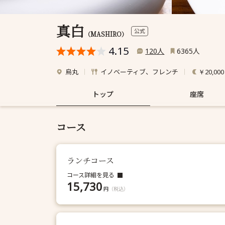
真白
公式
（MASHIRO）
4.15
人
人
120
6365
烏丸
イノベーティブ、フレンチ
￥20,00
トップ
座席
コース
ランチコース
コース詳細を見る
15,730
円
（税込）