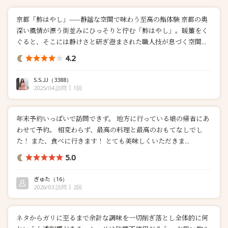
京都「鮓はやし」——静謐な空間で味わう至高の鮨体験 京都の奥
深い風情が漂う街並みにひっそりと佇む「鮓はやし」。暖簾をく
ぐると、そこには静けさと研ぎ澄まされた職人技が息づく空間...
4.2
S.S.JJ
（3388）
2025/04 訪問
1回
年末予約いっぱいで訪問できず。 地方に行っている娘の帰省にあ
わせて予約。 相変わらず、最高の料理と最高のおもてなしでし
た！ また、食べに行きます！ とても美味しくいただきま...
5.0
ぎゅた
（16）
2026/03 訪問
2回
ネタからガリに至るまで余計な調味を一切削ぎ落とし全体的に何