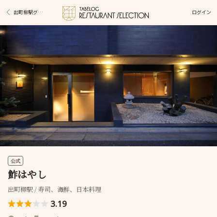
ログイン
出町柳駅グルメ
公式
鮓はやし
出町柳駅 / 寿司、海鮮、日本料理
3.19