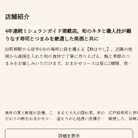
店舗紹介
4年連続ミシュランガイド掲載店。旬のネタと職人技が織
りなす寿司とつまみを厳選した美酒と共に
出町柳駅から徒歩6分の場所に店を構える【鮓はやし】。近隣の地
域から直接仕入れた旬の食材で丁寧に作り上げる、鮨と季節のつ
まみをお愉しみいただけます。おまかせコースは昼に2種類、夜は
1種類をご提供。希少なスイスワインをはじめとした美酒の数々
が、料理の魅力をさらに引き立てます。カウンター9席を完備した
居心地の良い和空間は、まるで大人の隠れ家。デート・観光中の
お食事・接待などのシーンにぜひご利用ください。
食材の質と鮮度が自慢。こ
まるで大人の隠れ家。木の
江戸前寿司と京
だわりの鮓をおまかせコー
温もりが心地良い洗練され
駆使した、旨味
スでご提供
た和空間
貫に舌鼓
詳細を表示