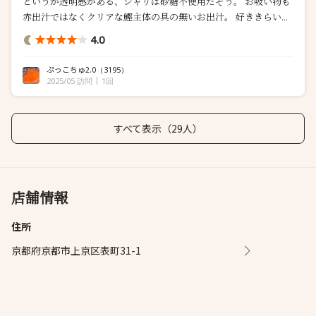
というか透明感がある、シャリは砂糖不使用だそう。 お吸い物も
赤出汁ではなくクリアな鰹主体の具の無いお出汁。 好ききらい...
4.0
ぷっこちゅ2.0
（3195）
2025/05 訪問
1回
すべて表示（29人）
店舗情報
住所
京都府京都市上京区表町31-1