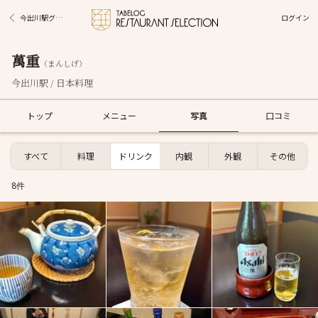
ログイン
今出川駅グルメ
萬重
（まんしげ）
今出川駅 / 日本料理
トップ
メニュー
写真
口コミ
すべて
料理
ドリンク
内観
外観
その他
8件