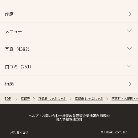
座席
メニュー
写真
（4582）
口コミ
（251）
地図
TOP
京都府
京都府 しゃぶしゃぶ
京都市 しゃぶしゃぶ
河原町・木屋町・先
ヘルプ・お問い合わせ
機能改善要望
企業情報
利用規約
個人情報保護方針
©Kakaku.com, Inc.