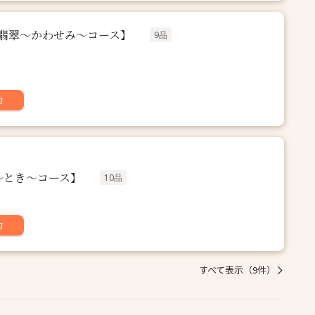
00翡翠〜かわせみ〜コース】
9品
約
朱鷺〜とき〜コース】
10品
約
すべて表示（9件）