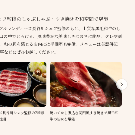
ェフ監修のしゃぶしゃぶ・すき焼きを和空間で堪能
。グルマンディーズ長谷川シェフ監修のもと、上質な黒毛和牛のし
口の中でとろける、風味豊かな美味しさはまさに絶品。タレや割
。和の趣を感じる店内には半個室も完備。メニューは英語併記
事などにぜひお越しください。
ズ長谷川シェフ監修の2種類
焼いてから煮込む関西風すき焼きで黒毛和
ゆっ
注目
牛の旨味を堪能
ある