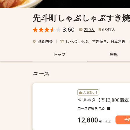
先斗町しゃぶしゃぶすき焼
3.60
人
人
250
6347
祇園四条
しゃぶしゃぶ、すき焼き、日本料理
トップ
座席
コース
人気No.1
すきやき【￥12,800
コース詳細を見る
12,800
予
円
（税込）