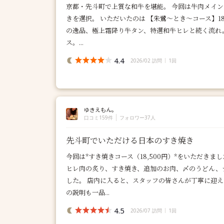
京都・先斗町で上質な和牛を堪能。 今回は牛肉メイ
きを選択。 いただいたのは 【朱鷺〜とき〜コース】18
の逸品、極上霜降り牛タン、特選和牛ヒレと続く流れ
ス。...
4.4
2026/02 訪問
1回
ゆきえもん。
口コミ159件
フォロワー37人
先斗町でいただける日本のすき焼き
今回は*すき焼きコース（18,500円）*をいただき
ヒレ肉の炙り、すき焼き、追加のお肉、〆のうどん、
した。 店内に入ると、スタッフの皆さんが丁寧に迎
の説明も一品...
4.5
2026/07 訪問
1回