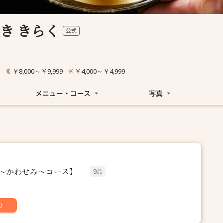
き きらく
公式
￥8,000～￥9,999
￥4,000～￥4,999
メニュー・コース
写真
翡翠〜かわせみ〜コース】
9品
約