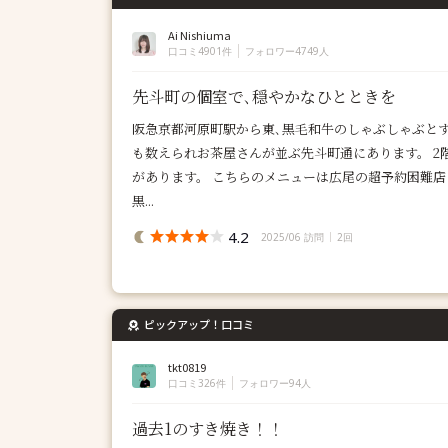
Ai Nishiuma
口コミ4901件
フォロワー4749人
先斗町の個室で､穏やかなひとときを
阪急京都河原町駅から東､黒毛和牛のしゃぶしゃぶとす
も数えられお茶屋さんが並ぶ先斗町通にあります。 2
があります。 こちらのメニューは広尾の超予約困難
黒...
4.2
2025/06 訪問
2回
ピックアップ！口コミ
tkt0819
口コミ326件
フォロワー94人
過去1のすき焼き！！