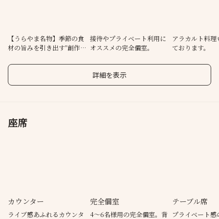
ライブ感溢れるカウンター席と、2階にはプライベート感のある個
室をご用意。
旬の串揚げをメインとし、和食から洋食まで京色の名物料理が味
【うらやま名物】季節の食
接待やプライベート利用に
アラカルト料理
材の旨みを引き出す”創作
オススメの完全個室。
ております。
わえるコースをお愉しみ頂けます。
串揚げ”
是非一度お越しくださいませ。
詳細を表示
座席
カウンター
完全個室
テーブル席
ライブ感あふれるカウンタ
4～6名様用の完全個室。背
プライベート感