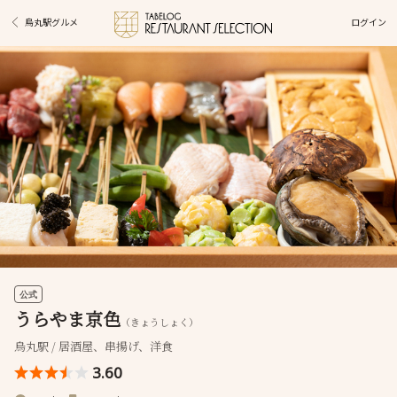
ログイン
烏丸駅グルメ
公式
うらやま京色
（きょうしょく）
烏丸駅 / 居酒屋、串揚げ、洋食
3.60