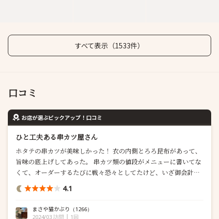
すべて表示（1533件）
口コミ
お店が選ぶピックアップ！口コミ
ひと工夫ある串カツ屋さん
ホタテの串カツが美味しかった！ 衣の内側とろろ昆布があって、
旨味の底上げしてあった。 串カツ類の値段がメニューに書いてな
くて、オーダーするたびに戦々恐々としてたけど、いざ御会計し
てみたら想定の3分の2くらいの値段で、お得感がマシマシになっ
4.1
た笑笑 好物&念願のカダイフ揚げを食べられた！ 美味しいけど、
お頭付きなのもあってトゲトゲが凄い笑笑 口腔内が無事で済む可
まさや猫かぶり
（1266）
能性は皆無かも笑 ...
2024/03 訪問
1回