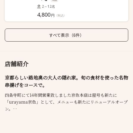
2～12名
4,800
円
（税込）
すべて表示（6件）
店舗紹介
京都らしい路地奥の大人の隠れ家。旬の食材を使った名物
串揚げをコースで。
四条寺町にて14年間営業致しました京色本店は屋号も新たに
「urayama京色」として、メニューも新たにリニューアルオープ
ン。
当店はコースでのご利用が最もご満足いただけます。