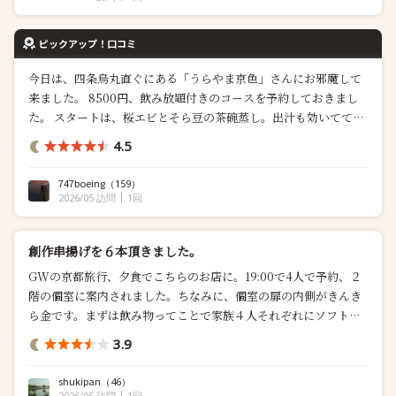
ピックアップ！口コミ
今日は、四条烏丸直ぐにある「うらやま京色」さんにお邪魔して
来ました。 8500円、飲み放題付きのコースを予約しておきまし
た。 スタートは、桜エビとそら豆の茶碗蒸し。出汁も効いてて、
桜エビもたっぷりで美味しい茶碗蒸しです。暑くなって来ました
4.5
けど、スタートで温かいものを頂くと何だかホッとしますよ
ね。...
747boeing
（159）
2026/05 訪問
1回
創作串揚げを６本頂きました。
GWの京都旅行、夕食でこちらのお店に。19:00で4人で予約、２
階の個室に案内されました。ちなみに、個室の扉の内側がきんき
ら金です。まずは飲み物ってことで家族４人それぞれにソフト
ド...
3.9
shukipan
（46）
2026/05 訪問
1回