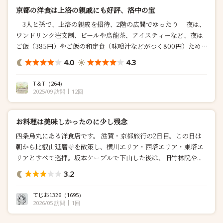
京都の洋食は上洛の親戚にも好評、洛中の宝
3人と孫で、上洛の親戚を招待、2階の広間でゆったり 夜は、
ワンドリンク注文制、ビールや烏龍茶、アイスティーなど、夜は
ご飯（385円）やご飯の和定食（味噌汁などがつく800円）ため
割高になるがゆったり楽しめる ハヤシライス（1,800円）は具が
4.0
4.3
溶け込む煮込み型の独自なもの、苦みとうまみがあ...
T＆T
（264）
2025/09 訪問
12回
お料理は美味しかったのに少し残念
四条烏丸にある洋食店です。 滋賀・京都旅行の2日目。この日は
朝から比叡山延暦寺を散策し、横川エリア・西塔エリア・東塔エ
リアとすべて巡拝。坂本ケーブルで下山した後は、旧竹林院や...
3.2
てじお1326
（1695）
2026/05 訪問
1回