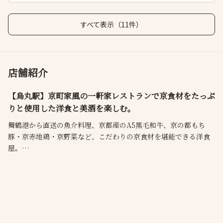
すべて表示（11件）
店舗紹介
【烏丸駅】京町家風の一軒家レストランで京食材をたっぷ
りと使用した洋食と美酒を楽しむ。
舞鶴港から直送の魚介料理、京都産のA5黒毛和牛、京の都もち
豚・京赤地鶏・京野菜など、こだわりの京食材を堪能できる洋食
屋。
くつろぎの空間で、京都の魅力溢れる料理と美酒で至福のひとと
きをお楽しみください。
◆「まつもと」の味をご自宅でも◆
当店オリジナルのレトルトカレーの販売がスタートしました。
店頭にてお求めいただけます（1,080円）