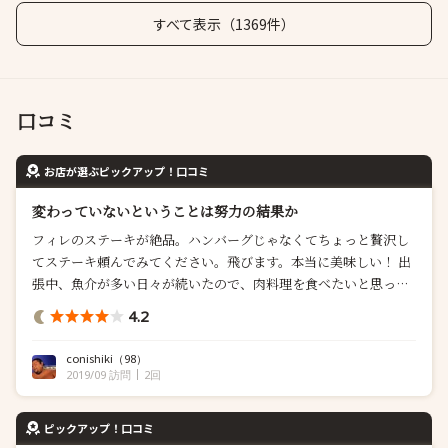
すべて表示（1369件）
口コミ
お店が選ぶピックアップ！口コミ
変わっていないということは努力の結果か
フィレのステーキが絶品。ハンバーグじゃなくてちょっと贅沢し
てステーキ頼んでみてください。飛びます。本当に美味しい！ 出
張中、魚介が多い日々が続いたので、肉料理を食べたいと思って
来訪。 いろいろ食べ歩いているとかつて美味しいと思った店で
4.2
も、久々に訪問すると味が落ちていたり細部へのこだわりがなま
っているのがわかり、がっかりするとともに、「こうなってはな
conishiki
（98）
らぬ」、と反面教師になることが多い。しかし...
2019/09 訪問
2回
ピックアップ！口コミ