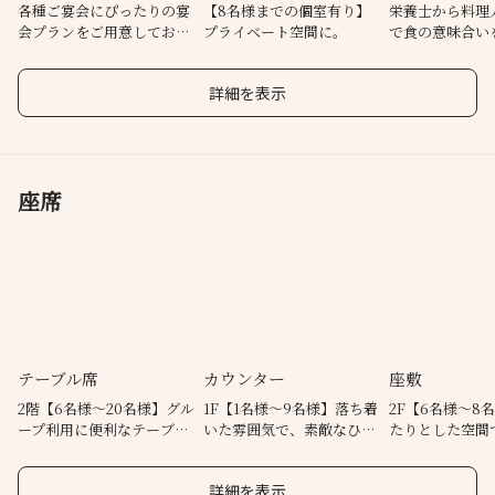
通販サイトからもご購入いただけますので、ぜひご利用くださ
各種ご宴会にぴったりの宴
【8名様までの個室有り】
栄養士から料理
会プランをご用意しており
プライベート空間に。
で食の意味合い
い。
ます！
る
詳細を表示
座席
テーブル席
カウンター
座敷
2階【6名様～20名様】グル
1F【1名様～9名様】落ち着
2F【6名様～8
ープ利用に便利なテーブル
いた雰囲気で、素敵なひと
たりとした空間
席をご用意しております。
時を過ごせるお席です。
楽しんでいただ
詳細を表示