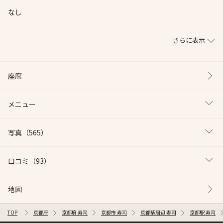
なし
さらに表示
座席
メニュー
写真
（565）
口コミ
（93）
地図
TOP
京都府
京都府 寿司
京都市 寿司
京都駅周辺 寿司
京都駅 寿司