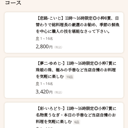
コース
【恋路-こいじ】11時～16時限定◎小粋8貫、日
替わりで総料理長の厳選のお勧め、季節の鮮魚
を中心に職人の技を堪能なさって下さい。
1～16名
2,800
円
（税込）
【夢二-ゆめじ-】11時～16時限定◎小粋7貫に
珠姫の珠、極みの手巻など当店自慢のお料理
を気軽に楽しむ
10品
1～16名
3,420
円
（税込）
【彩-いろどり-】11時～16時限定◎小粋7貫に
名物煮うなぎ・本日の手巻など当店自慢のお
料理を気軽に楽しむ
6品