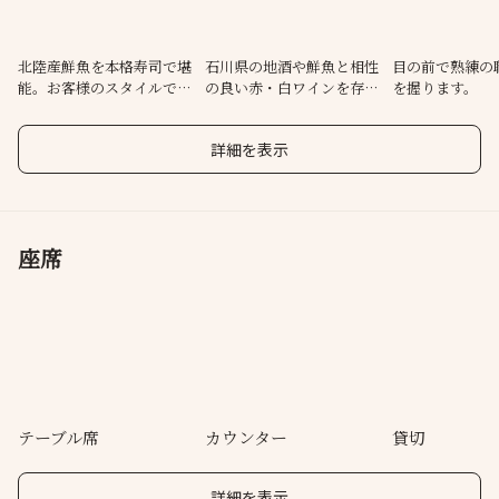
北陸産鮮魚を本格寿司で堪
石川県の地酒や鮮魚と相性
目の前で熟練の
能。お客様のスタイルでご
の良い赤・白ワインを存分
を握ります。
注文可能
に味わう◎
詳細を表示
座席
テーブル席
カウンター
貸切
詳細を表示