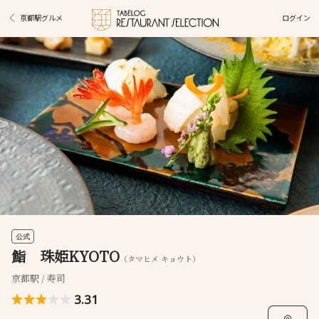
ログイン
京都駅グルメ
公式
鮨 珠姫KYOTO
（タマヒメ キョウト）
京都駅 / 寿司
3.31