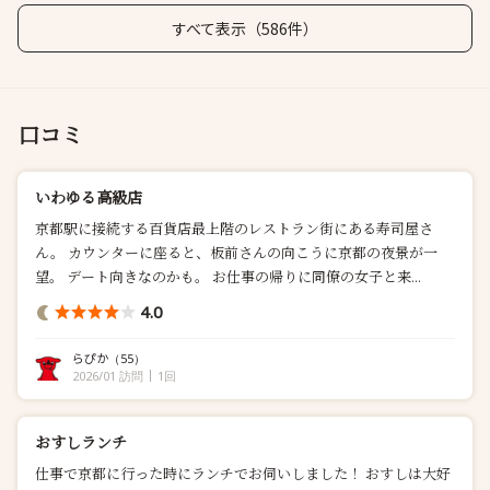
すべて表示（586件）
口コミ
いわゆる高級店
京都駅に接続する百貨店最上階のレストラン街にある寿司屋さ
ん。 カウンターに座ると、板前さんの向こうに京都の夜景が一
望。 デート向きなのかも。 お仕事の帰りに同僚の女子と来...
4.0
らぴか
（55）
2026/01 訪問
1回
おすしランチ
仕事で京都に行った時にランチでお伺いしました！ おすしは大好