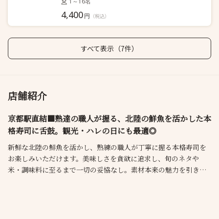
1～16名
4,400
円
（税込）
すべて表示（7件）
店舗紹介
京都駅直結■熟達の職人が握る、北陸の鮮魚を活かした本
格寿司に舌鼓。観光・ハレの日にも最適◎
新鮮な北陸の鮮魚を活かし、熟練の職人が丁寧に握る本格寿司を
お楽しみいただけます。美味しさを貪欲に追求し、旬のネタや
米・調味料に至るまで一切の妥協なし。素材本来の魅力を引き出
した逸品は、おまかせコース・セット・アラカルトでご注文が可
能です。石川県の地酒や厳選ワインと一緒にどうぞご堪能あれ◎
京都駅直結・11階にある当店は、眺望良好で雅やかな和空間が魅
力。各種お祝い・観光の際にぜひご利用ください。