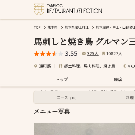
TOP
熊本県
熊本県 郷土料理
熊本周辺・宇土・山都 郷
馬刺しと焼き鳥 グルマン
3.55
人
人
325
10827
通町筋
郷土料理、馬肉料理、焼き鳥
￥6,
トップ
座席
※これらの写真は、ユーザーの方々が任意で撮影・投稿したもので
最新の情報とは異なる可能性がありますので、訪問の際は必ず事
コース
料理
（10）
メニュー写真