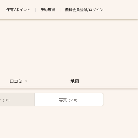
保有Vポイント
予約確認
無料会員登録/ログイン
口コミ
地図
チ
写真
（30）
（218）