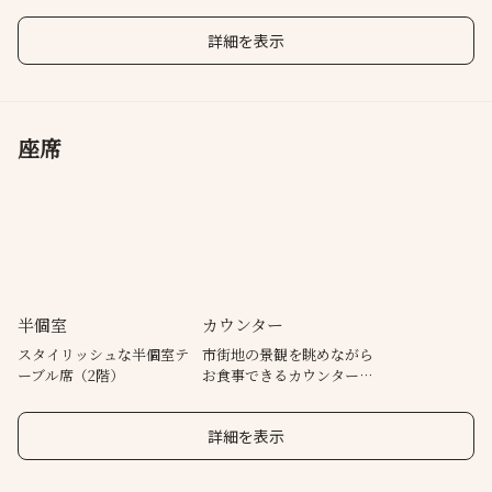
逸品
作料理
ップ
姉妹店:居酒屋 感も営業中です。
詳細を表示
座席
半個室
カウンター
スタイリッシュな半個室テ
市街地の景観を眺めながら
ーブル席（2階）
お食事できるカウンター席
（2階）
詳細を表示