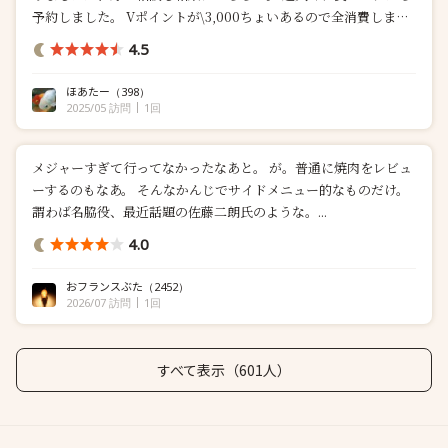
予約しました。 Vポイントが\3,000ちょいあるので全消費しま
す。 予約時間は18:30でしたが、少し早く到着したのでA看板を見
4.5
ていると店員さんが降りて来...
ほあたー
（398）
2025/05 訪問
1回
メジャーすぎて行ってなかったなあと。 が。普通に焼肉をレビュ
ーするのもなあ。 そんなかんじでサイドメニュー的なものだけ。
謂わば名脇役、最近話題の佐藤二朗氏のような。...
4.0
おフランスぶた
（2452）
2026/07 訪問
1回
すべて表示（601人）