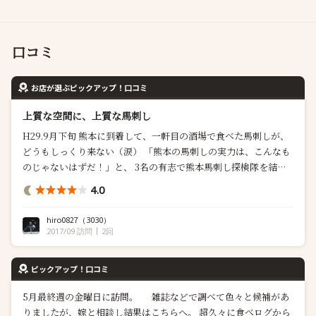
口コミ
お店が選ぶピックアップ！口コミ
上質な空間に、上質な馬刺し
H29.9月下旬 熊本に到着して、一軒目の酒場で食べた馬刺しが、
どうもしっくり来ない（涙） 「熊本の馬刺しの実力は、こんなも
のじゃないはずだ！」と、 3名の有志で熊本馬刺し探検隊を結成
し、 旨い馬刺しを食べ歩くことにしました。 「せっかく熊本まで
4.0
来て、旨い馬刺しを食べずに帰れるか！！」と、 二軒目に訪問し
たのが、馬肉料理の有名店「馬桜」です。 店名から、風格のあ
hiro0827
（3030）
る...
2017/09 訪問
2回
ピックアップ！口コミ
5月最終週の金曜日に訪問。 雑誌などで調べて色々と候補があ
りましたが、嫁と相談し結果はこちらへ。 超久々に食べログから