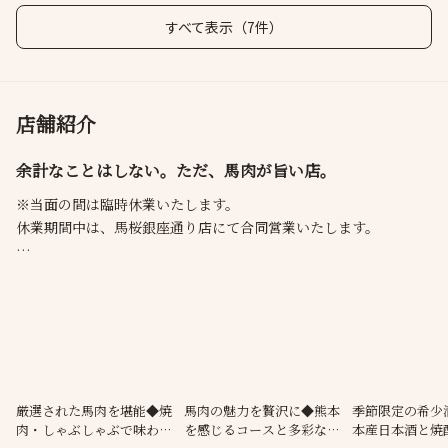
すべて表示（7件）
店舗紹介
余計なことはしない。ただ、馬肉が旨い店。
※当面の間は臨時休業いたします。
休業期間中は、馬桜銀座通り店にて合同営業いたします。
理想のお店を追求するため仕入れ先の牧場を直接訪れ、肥育方法
や加工工程をその目で確かめる。素材を最大限に生かすため、管
理方法やカット技術、調味料に至るまで徹底的にこだわる。
“一度食べたら忘れられない馬肉”を求める方は、ぜひ【馬桜】
へ。
厳選された馬肉を堪能◆焼
馬肉の魅力を贅沢に◆熊本
季節限定の希少
肉・しゃぶしゃぶで味わう
を感じるコースと多彩な創
本産日本酒と焼
姉妹店:馬桜銀座通り店 年中無休で営業中