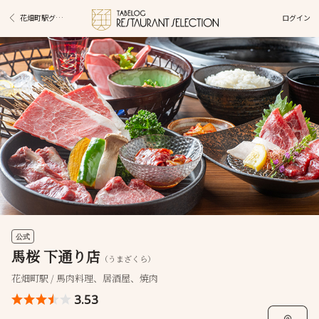
ログイン
花畑町駅グルメ
公式
馬桜 下通り店
（うまざくら）
花畑町駅 / 馬肉料理、居酒屋、焼肉
3.53