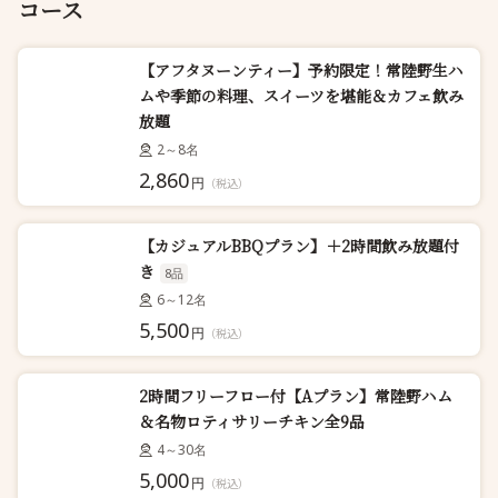
コース
【アフタヌーンティー】予約限定！常陸野生ハ
ムや季節の料理、スイーツを堪能＆カフェ飲み
放題
2～8名
2,860
円
（税込）
【カジュアルBBQプラン】＋2時間飲み放題付
き
8品
6～12名
5,500
円
（税込）
2時間フリーフロー付【Aプラン】常陸野ハム
＆名物ロティサリーチキン全9品
4～30名
5,000
円
（税込）