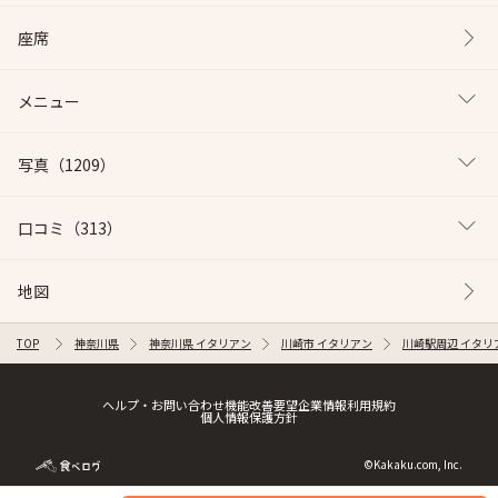
座席
メニュー
写真
（1209）
口コミ
（313）
地図
TOP
神奈川県
神奈川県 イタリアン
川崎市 イタリアン
川崎駅周辺 イタリ
ヘルプ・お問い合わせ
機能改善要望
企業情報
利用規約
個人情報保護方針
©Kakaku.com, Inc.