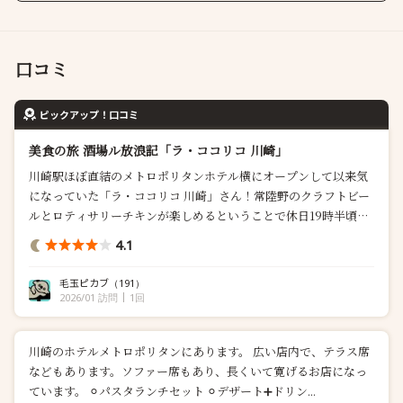
口コミ
ピックアップ！口コミ
美食の旅 酒場ル放浪記「ラ・ココリコ 川崎」
川崎駅ほぼ直結のメトロポリタンホテル横にオープンして以来気
になっていた「ラ・ココリコ 川崎」さん！常陸野のクラフトビー
ルとロティサリーチキンが楽しめるということで休日19時半頃予
約し、友人と訪問して参りました～！ 注文したのは以下になりま
4.1
す！ 【フード】 ・常陸野ハム工房 シャルキュトリュ...
毛玉ピカブ
（191）
2026/01 訪問
1回
川崎のホテルメトロポリタンにあります。 広い店内で、テラス席
などもあります。ソファー席もあり、長くいて寛げるお店になっ
ています。 ⚪︎パスタランチセット ⚪︎デザート➕ドリン...