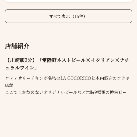
すべて表示（15件）
店舗紹介
【川崎駅2分】「常陸野ネストビール×イタリアン×ナチ
ュラルワイン」
ロティサリーチキンが名物のLA COCORICOと木内酒造のコラボ
店舗
ここでしか飲めないオリジナルビールなど常時9種類の樽生ビール
100％ナチュラルワインはby the grass12種850円均一
木と緑をふんだんに使用した自然溢れるインテリアに心地よい風
が通り抜けるオープンテラス
訪れる方がその時々の時間を愉しめるカフェレストラン
〈2024年10月29日OPEN＊LUNCHは10月31日～〉