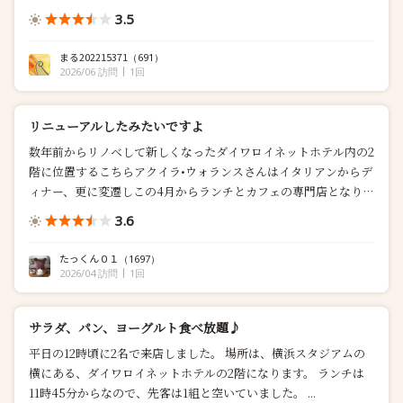
3.5
まる202215371
（691）
2026/06 訪問
1回
リニューアルしたみたいですよ
数年前からリノベして新しくなったダイワロイネットホテル内の2
階に位置するこちらアクイラ•ウォランスさんはイタリアンからデ
ィナー、更に変遷しこの4月からランチとカフェの専門店となり
ま...
3.6
たっくん０１
（1697）
2026/04 訪問
1回
サラダ、パン、ヨーグルト食べ放題♪
平日の12時頃に2名で来店しました。 場所は、横浜スタジアムの
横にある、ダイワロイネットホテルの2階になります。 ランチは
11時45分からなので、先客は1組と空いていました。 ...