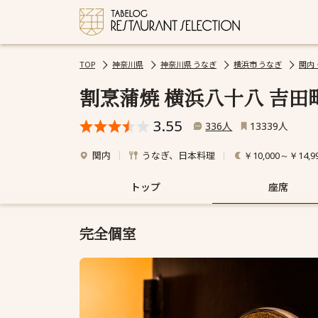
TOP
神奈川県
神奈川県 うなぎ
横浜市 うなぎ
関内
割烹蒲焼 横浜八十八 吉田
3.55
人
人
336
13339
関内
うなぎ、日本料理
￥10,000～￥14,9
トップ
座席
完全個室