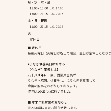
月・水・木・金
11:00 - 15:00
L.O. 14:00
17:00 - 21:15
L.O. 20:15
土・日・祝日
11:00 - 21:15
L.O. 20:15
火
定休日
■ 定休日
毎週火曜日（火曜日が祝日の場合、翌日が定休日となり
◾️うなぎ供養祭日はお休み
【うなぎ供養祭とは】
八十八は年に一度、従業員全員が
うなぎへ感謝、供養をし川にうなぎを放流して
今後の無事をお祈りしております。
昨年は10/21(火)に行いました。
■ 年末年始営業のお知らせ
※2026年はまたお知らせ致します。