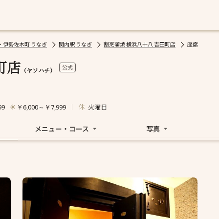
・伊勢佐木町 うなぎ
関内駅 うなぎ
割烹蒲焼 横浜八十八 吉田町店
座席
町店
公式
（ヤソハチ）
休
火曜日
99
￥6,000～￥7,999
メニュー・コース
写真